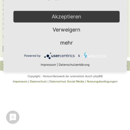
Du musst in diesem Forum registriert sein, um dich anmelden zu können. Die
Registrierung ist in wenigen Augenblicken erledigt und ermöglicht dir, auf
weitere Funktionen zuzugreifen. Die Board-Administration kann registrierten
Benutzern auch zusätzliche Berechtigungen zuweisen. Beachte bitte unsere
Akzeptieren
Nutzungsbedingungen und die verwandten Regelungen, bevor du dich
registrierst. Bitte beachte auch die jeweiligen Forenregeln, wenn du dich in
diesem Board bewegst.
Verweigern
Nutzungsbedingungen
|
Datenschutzerklärung
mehr
Registrieren
Powered by
&
Impressum
|
Datenschutzerklärung
Portal
Foren-Übersicht
Alle Zeiten sind
UTC+02:00
Copyright - Hortus-Netzwerk.de unterstützt durch phpBB
Impressum
|
Datenschutz
|
Datenschutz Social Media
|
Nutzungsbedingungen