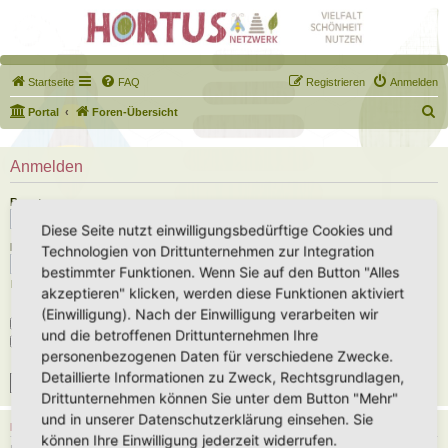
Startseite
FAQ
Registrieren
Anmelden
S
Portal
Foren-Übersicht
u
c
Anmelden
h
Benutzername:
e
Diese Seite nutzt einwilligungsbedürftige Cookies und
Passwort:
Technologien von Drittunternehmen zur Integration
bestimmter Funktionen. Wenn Sie auf den Button "Alles
Ich habe mein Passwort vergessen
akzeptieren" klicken, werden diese Funktionen aktiviert
(Einwilligung). Nach der Einwilligung verarbeiten wir
Angemeldet bleiben
und die betroffenen Drittunternehmen Ihre
Meinen Online-Status während dieser Sitzung verbergen
personenbezogenen Daten für verschiedene Zwecke.
Detaillierte Informationen zu Zweck, Rechtsgrundlagen,
Drittunternehmen können Sie unter dem Button "Mehr"
und in unserer Datenschutzerklärung einsehen. Sie
REGISTRIEREN
können Ihre Einwilligung jederzeit widerrufen.