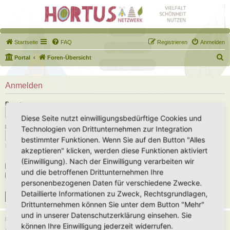
Startseite
FAQ
Registrieren
Anmelden
S
Portal
Foren-Übersicht
u
c
Anmelden
h
Benutzername:
e
Diese Seite nutzt einwilligungsbedürftige Cookies und
Passwort:
Technologien von Drittunternehmen zur Integration
bestimmter Funktionen. Wenn Sie auf den Button "Alles
Ich habe mein Passwort vergessen
akzeptieren" klicken, werden diese Funktionen aktiviert
(Einwilligung). Nach der Einwilligung verarbeiten wir
Angemeldet bleiben
und die betroffenen Drittunternehmen Ihre
Meinen Online-Status während dieser Sitzung verbergen
personenbezogenen Daten für verschiedene Zwecke.
Detaillierte Informationen zu Zweck, Rechtsgrundlagen,
Drittunternehmen können Sie unter dem Button "Mehr"
und in unserer Datenschutzerklärung einsehen. Sie
REGISTRIEREN
können Ihre Einwilligung jederzeit widerrufen.