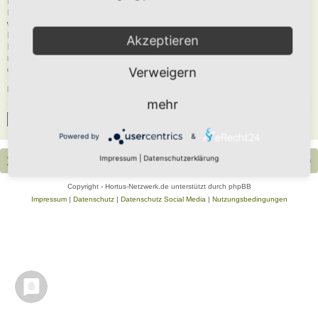
Du musst in diesem Forum registriert sein, um dich anmelden zu können. Die
Registrierung ist in wenigen Augenblicken erledigt und ermöglicht dir, auf
weitere Funktionen zuzugreifen. Die Board-Administration kann registrierten
Benutzern auch zusätzliche Berechtigungen zuweisen. Beachte bitte unsere
Akzeptieren
Nutzungsbedingungen und die verwandten Regelungen, bevor du dich
registrierst. Bitte beachte auch die jeweiligen Forenregeln, wenn du dich in
diesem Board bewegst.
Verweigern
Nutzungsbedingungen
|
Datenschutzerklärung
mehr
Registrieren
Powered by
&
Impressum
|
Datenschutzerklärung
Portal
Foren-Übersicht
Alle Zeiten sind
UTC+02:00
Copyright - Hortus-Netzwerk.de unterstützt durch phpBB
Impressum
|
Datenschutz
|
Datenschutz Social Media
|
Nutzungsbedingungen