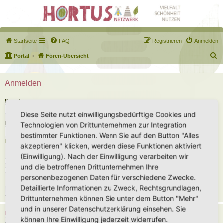
Startseite
FAQ
Registrieren
Anmelden
S
Portal
Foren-Übersicht
u
c
Anmelden
h
Benutzername:
e
Diese Seite nutzt einwilligungsbedürftige Cookies und
Passwort:
Technologien von Drittunternehmen zur Integration
bestimmter Funktionen. Wenn Sie auf den Button "Alles
Ich habe mein Passwort vergessen
akzeptieren" klicken, werden diese Funktionen aktiviert
(Einwilligung). Nach der Einwilligung verarbeiten wir
Angemeldet bleiben
und die betroffenen Drittunternehmen Ihre
Meinen Online-Status während dieser Sitzung verbergen
personenbezogenen Daten für verschiedene Zwecke.
Detaillierte Informationen zu Zweck, Rechtsgrundlagen,
Drittunternehmen können Sie unter dem Button "Mehr"
und in unserer Datenschutzerklärung einsehen. Sie
REGISTRIEREN
können Ihre Einwilligung jederzeit widerrufen.