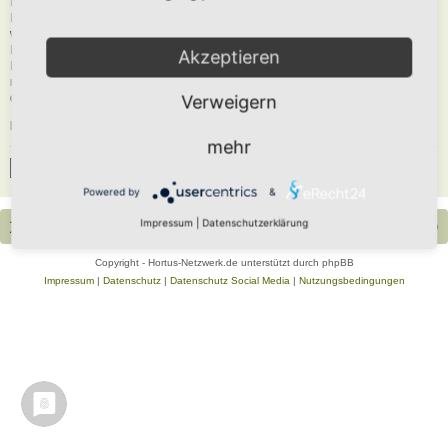
Du musst in diesem Forum registriert sein, um dich anmelden zu können. Die
Registrierung ist in wenigen Augenblicken erledigt und ermöglicht dir, auf
weitere Funktionen zuzugreifen. Die Board-Administration kann registrierten
Benutzern auch zusätzliche Berechtigungen zuweisen. Beachte bitte unsere
Akzeptieren
Nutzungsbedingungen und die verwandten Regelungen, bevor du dich
registrierst. Bitte beachte auch die jeweiligen Forenregeln, wenn du dich in
diesem Board bewegst.
Verweigern
Nutzungsbedingungen
|
Datenschutzerklärung
mehr
Registrieren
Powered by
&
Impressum
|
Datenschutzerklärung
Portal
Foren-Übersicht
Alle Zeiten sind
UTC+02:00
Copyright - Hortus-Netzwerk.de unterstützt durch phpBB
Impressum
|
Datenschutz
|
Datenschutz Social Media
|
Nutzungsbedingungen