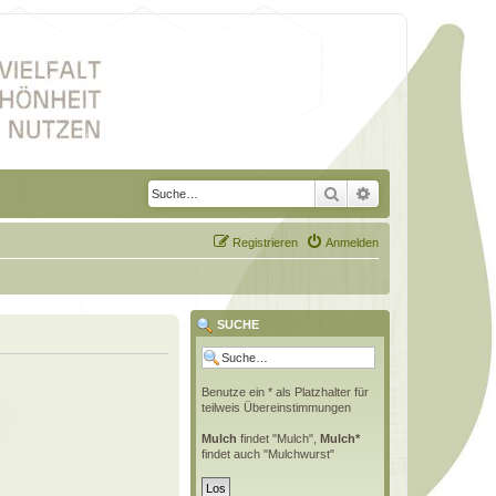
Suche
Erweiterte Suche
Registrieren
Anmelden
SUCHE
Benutze ein * als Platzhalter für
teilweis Übereinstimmungen
Mulch
findet "Mulch",
Mulch*
findet auch "Mulchwurst"