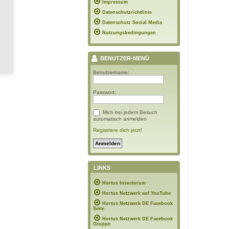
Impressum
Datenschutzrichtlinie
Datenschutz Social Media
Nutzungsbedingungen
BENUTZER-MENÜ
Benutzername:
Passwort:
Mich bei jedem Besuch
automatisch anmelden
Registriere dich jetzt!
LINKS
Hortus Insectorum
Hortus Netzwerk auf YouTube
Hortus Netzwerk DE Facebook
Seite
Hortus Netzwerk DE Facebook
Gruppe