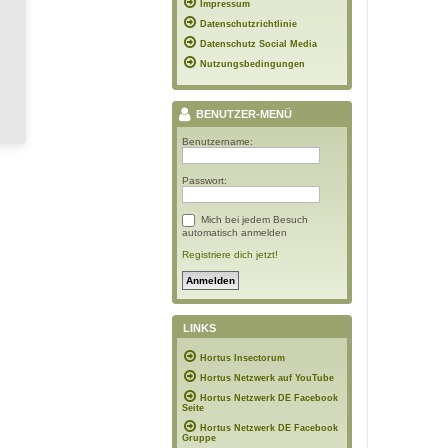
Impressum
Datenschutzrichtlinie
Datenschutz Social Media
Nutzungsbedingungen
BENUTZER-MENÜ
Benutzername:
Passwort:
Mich bei jedem Besuch
automatisch anmelden
Registriere dich jetzt!
LINKS
Hortus Insectorum
Hortus Netzwerk auf YouTube
Hortus Netzwerk DE Facebook
Seite
Hortus Netzwerk DE Facebook
Gruppe