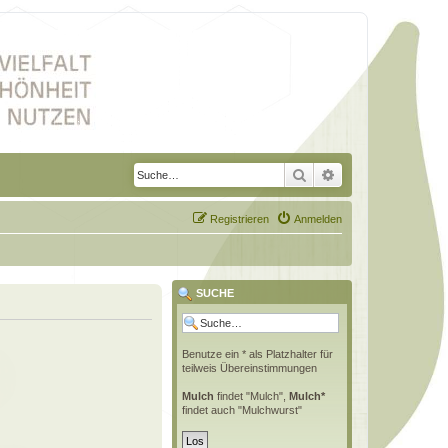
Suche
Erweiterte Suche
Registrieren
Anmelden
SUCHE
Benutze ein * als Platzhalter für
teilweis Übereinstimmungen
Mulch
findet "Mulch",
Mulch*
findet auch "Mulchwurst"