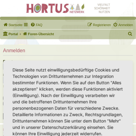
Startseite
FAQ
Registrieren
Anmelden
S
Portal
Foren-Übersicht
u
c
Anmelden
h
Benutzername:
e
Diese Seite nutzt einwilligungsbedürftige Cookies und
Passwort:
Technologien von Drittunternehmen zur Integration
bestimmter Funktionen. Wenn Sie auf den Button "Alles
Ich habe mein Passwort vergessen
akzeptieren" klicken, werden diese Funktionen aktiviert
(Einwilligung). Nach der Einwilligung verarbeiten wir
Angemeldet bleiben
und die betroffenen Drittunternehmen Ihre
Meinen Online-Status während dieser Sitzung verbergen
personenbezogenen Daten für verschiedene Zwecke.
Detaillierte Informationen zu Zweck, Rechtsgrundlagen,
Drittunternehmen können Sie unter dem Button "Mehr"
und in unserer Datenschutzerklärung einsehen. Sie
REGISTRIEREN
können Ihre Einwilligung jederzeit widerrufen.