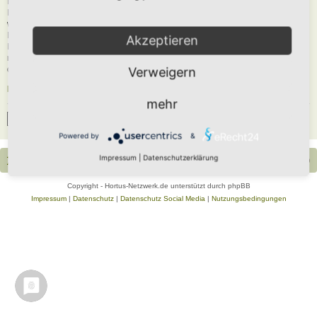
Du musst in diesem Forum registriert sein, um dich anmelden zu können. Die
Registrierung ist in wenigen Augenblicken erledigt und ermöglicht dir, auf
weitere Funktionen zuzugreifen. Die Board-Administration kann registrierten
Benutzern auch zusätzliche Berechtigungen zuweisen. Beachte bitte unsere
Akzeptieren
Nutzungsbedingungen und die verwandten Regelungen, bevor du dich
registrierst. Bitte beachte auch die jeweiligen Forenregeln, wenn du dich in
diesem Board bewegst.
Verweigern
Nutzungsbedingungen
|
Datenschutzerklärung
mehr
Registrieren
Powered by
&
Impressum
|
Datenschutzerklärung
Portal
Foren-Übersicht
Alle Zeiten sind
UTC+02:00
Copyright - Hortus-Netzwerk.de unterstützt durch phpBB
Impressum
|
Datenschutz
|
Datenschutz Social Media
|
Nutzungsbedingungen