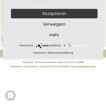
Du musst in diesem Forum registriert sein, um dich anmelden zu können. Die
Registrierung ist in wenigen Augenblicken erledigt und ermöglicht dir, auf
weitere Funktionen zuzugreifen. Die Board-Administration kann registrierten
Benutzern auch zusätzliche Berechtigungen zuweisen. Beachte bitte unsere
Akzeptieren
Nutzungsbedingungen und die verwandten Regelungen, bevor du dich
registrierst. Bitte beachte auch die jeweiligen Forenregeln, wenn du dich in
diesem Board bewegst.
Verweigern
Nutzungsbedingungen
|
Datenschutzerklärung
mehr
Registrieren
Powered by
&
Impressum
|
Datenschutzerklärung
Portal
Foren-Übersicht
Alle Zeiten sind
UTC+02:00
Copyright - Hortus-Netzwerk.de unterstützt durch phpBB
Impressum
|
Datenschutz
|
Datenschutz Social Media
|
Nutzungsbedingungen