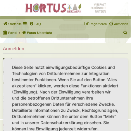
Startseite
FAQ
Registrieren
Anmelden
S
Portal
Foren-Übersicht
u
c
Anmelden
h
Benutzername:
e
Diese Seite nutzt einwilligungsbedürftige Cookies und
Passwort:
Technologien von Drittunternehmen zur Integration
bestimmter Funktionen. Wenn Sie auf den Button "Alles
Ich habe mein Passwort vergessen
akzeptieren" klicken, werden diese Funktionen aktiviert
(Einwilligung). Nach der Einwilligung verarbeiten wir
Angemeldet bleiben
und die betroffenen Drittunternehmen Ihre
Meinen Online-Status während dieser Sitzung verbergen
personenbezogenen Daten für verschiedene Zwecke.
Detaillierte Informationen zu Zweck, Rechtsgrundlagen,
Drittunternehmen können Sie unter dem Button "Mehr"
und in unserer Datenschutzerklärung einsehen. Sie
REGISTRIEREN
können Ihre Einwilligung jederzeit widerrufen.