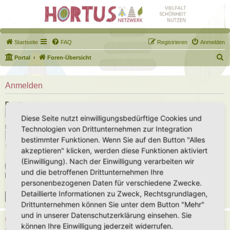
Startseite
FAQ
Registrieren
Anmelden
S
Portal
Foren-Übersicht
u
c
Anmelden
h
Benutzername:
e
Diese Seite nutzt einwilligungsbedürftige Cookies und
Passwort:
Technologien von Drittunternehmen zur Integration
bestimmter Funktionen. Wenn Sie auf den Button "Alles
Ich habe mein Passwort vergessen
akzeptieren" klicken, werden diese Funktionen aktiviert
(Einwilligung). Nach der Einwilligung verarbeiten wir
Angemeldet bleiben
und die betroffenen Drittunternehmen Ihre
Meinen Online-Status während dieser Sitzung verbergen
personenbezogenen Daten für verschiedene Zwecke.
Detaillierte Informationen zu Zweck, Rechtsgrundlagen,
Drittunternehmen können Sie unter dem Button "Mehr"
und in unserer Datenschutzerklärung einsehen. Sie
REGISTRIEREN
können Ihre Einwilligung jederzeit widerrufen.