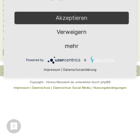
Du musst in diesem Forum registriert sein, um dich anmelden zu können. Die
Registrierung ist in wenigen Augenblicken erledigt und ermöglicht dir, auf
weitere Funktionen zuzugreifen. Die Board-Administration kann registrierten
Benutzern auch zusätzliche Berechtigungen zuweisen. Beachte bitte unsere
Akzeptieren
Nutzungsbedingungen und die verwandten Regelungen, bevor du dich
registrierst. Bitte beachte auch die jeweiligen Forenregeln, wenn du dich in
diesem Board bewegst.
Verweigern
Nutzungsbedingungen
|
Datenschutzerklärung
mehr
Registrieren
Powered by
&
Impressum
|
Datenschutzerklärung
Portal
Foren-Übersicht
Alle Zeiten sind
UTC+02:00
Copyright - Hortus-Netzwerk.de unterstützt durch phpBB
Impressum
|
Datenschutz
|
Datenschutz Social Media
|
Nutzungsbedingungen