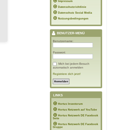
Impressum
Datenschutzrichtlinie
Datenschutz Social Media
Nutzungsbedingungen
BENUTZER-MENÜ
Benutzername:
Passwort:
Mich bei jedem Besuch
automatisch anmelden
Registriere dich jetzt!
LINKS
Hortus Insectorum
Hortus Netzwerk auf YouTube
Hortus Netzwerk DE Facebook
Seite
Hortus Netzwerk DE Facebook
Gruppe