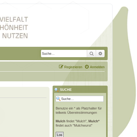
Suche
Erweiterte Suche
Registrieren
Anmelden
SUCHE
Benutze ein * als Platzhalter für
teilweis Übereinstimmungen
Mulch
findet "Mulch",
Mulch*
findet auch "Mulchwurst"