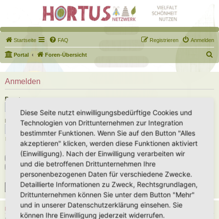
Startseite
FAQ
Registrieren
Anmelden
S
Portal
Foren-Übersicht
u
c
Anmelden
h
Benutzername:
e
Diese Seite nutzt einwilligungsbedürftige Cookies und
Passwort:
Technologien von Drittunternehmen zur Integration
bestimmter Funktionen. Wenn Sie auf den Button "Alles
Ich habe mein Passwort vergessen
akzeptieren" klicken, werden diese Funktionen aktiviert
(Einwilligung). Nach der Einwilligung verarbeiten wir
Angemeldet bleiben
und die betroffenen Drittunternehmen Ihre
Meinen Online-Status während dieser Sitzung verbergen
personenbezogenen Daten für verschiedene Zwecke.
Detaillierte Informationen zu Zweck, Rechtsgrundlagen,
Drittunternehmen können Sie unter dem Button "Mehr"
und in unserer Datenschutzerklärung einsehen. Sie
REGISTRIEREN
können Ihre Einwilligung jederzeit widerrufen.