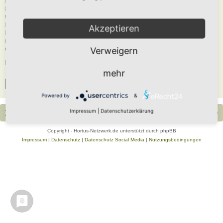
Du musst in diesem Forum registriert sein, um dich anmelden zu können. Die
Registrierung ist in wenigen Augenblicken erledigt und ermöglicht dir, auf
weitere Funktionen zuzugreifen. Die Board-Administration kann registrierten
Benutzern auch zusätzliche Berechtigungen zuweisen. Beachte bitte unsere
Akzeptieren
Nutzungsbedingungen und die verwandten Regelungen, bevor du dich
registrierst. Bitte beachte auch die jeweiligen Forenregeln, wenn du dich in
diesem Board bewegst.
Verweigern
Nutzungsbedingungen
|
Datenschutzerklärung
mehr
Registrieren
Powered by
&
Impressum
|
Datenschutzerklärung
Portal
Foren-Übersicht
Alle Zeiten sind
UTC+02:00
Copyright - Hortus-Netzwerk.de unterstützt durch phpBB
Impressum
|
Datenschutz
|
Datenschutz Social Media
|
Nutzungsbedingungen