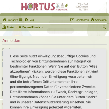
Startseite
FAQ
Registrieren
Anmelden
S
Portal
Foren-Übersicht
u
c
Anmelden
h
Benutzername:
e
Diese Seite nutzt einwilligungsbedürftige Cookies und
Passwort:
Technologien von Drittunternehmen zur Integration
bestimmter Funktionen. Wenn Sie auf den Button "Alles
Ich habe mein Passwort vergessen
akzeptieren" klicken, werden diese Funktionen aktiviert
(Einwilligung). Nach der Einwilligung verarbeiten wir
Angemeldet bleiben
und die betroffenen Drittunternehmen Ihre
Meinen Online-Status während dieser Sitzung verbergen
personenbezogenen Daten für verschiedene Zwecke.
Detaillierte Informationen zu Zweck, Rechtsgrundlagen,
Drittunternehmen können Sie unter dem Button "Mehr"
und in unserer Datenschutzerklärung einsehen. Sie
REGISTRIEREN
können Ihre Einwilligung jederzeit widerrufen.