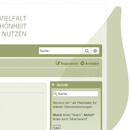
Suche
Erweiterte Suche
Registrieren
Anmelden
SUCHE
Benutze ein * als Platzhalter für
teilweis Übereinstimmungen
Mulch
findet "Mulch",
Mulch*
findet auch "Mulchwurst"