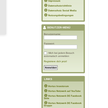
Impressum
Datenschutzrichtlinie
Datenschutz Social Media
Nutzungsbedingungen
BENUTZER-MENÜ
Benutzername:
Passwort:
Mich bei jedem Besuch
automatisch anmelden
Registriere dich jetzt!
LINKS
Hortus Insectorum
Hortus Netzwerk auf YouTube
Hortus Netzwerk DE Facebook
Seite
Hortus Netzwerk DE Facebook
Gruppe