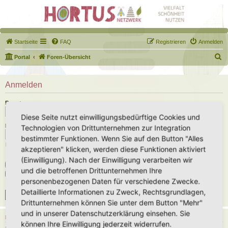
Startseite
FAQ
Registrieren
Anmelden
S
Portal
Foren-Übersicht
u
c
Anmelden
h
Benutzername:
e
Diese Seite nutzt einwilligungsbedürftige Cookies und
Passwort:
Technologien von Drittunternehmen zur Integration
bestimmter Funktionen. Wenn Sie auf den Button "Alles
Ich habe mein Passwort vergessen
akzeptieren" klicken, werden diese Funktionen aktiviert
(Einwilligung). Nach der Einwilligung verarbeiten wir
Angemeldet bleiben
und die betroffenen Drittunternehmen Ihre
Meinen Online-Status während dieser Sitzung verbergen
personenbezogenen Daten für verschiedene Zwecke.
Detaillierte Informationen zu Zweck, Rechtsgrundlagen,
Drittunternehmen können Sie unter dem Button "Mehr"
und in unserer Datenschutzerklärung einsehen. Sie
REGISTRIEREN
können Ihre Einwilligung jederzeit widerrufen.