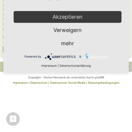
Du musst in diesem Forum registriert sein, um dich anmelden zu können. Die
Registrierung ist in wenigen Augenblicken erledigt und ermöglicht dir, auf
weitere Funktionen zuzugreifen. Die Board-Administration kann registrierten
Benutzern auch zusätzliche Berechtigungen zuweisen. Beachte bitte unsere
Akzeptieren
Nutzungsbedingungen und die verwandten Regelungen, bevor du dich
registrierst. Bitte beachte auch die jeweiligen Forenregeln, wenn du dich in
diesem Board bewegst.
Verweigern
Nutzungsbedingungen
|
Datenschutzerklärung
mehr
Registrieren
Powered by
&
Impressum
|
Datenschutzerklärung
Portal
Foren-Übersicht
Alle Zeiten sind
UTC+02:00
Copyright - Hortus-Netzwerk.de unterstützt durch phpBB
Impressum
|
Datenschutz
|
Datenschutz Social Media
|
Nutzungsbedingungen