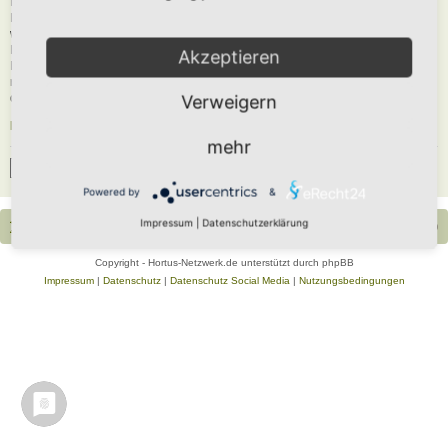
Du musst in diesem Forum registriert sein, um dich anmelden zu können. Die
Registrierung ist in wenigen Augenblicken erledigt und ermöglicht dir, auf
weitere Funktionen zuzugreifen. Die Board-Administration kann registrierten
Benutzern auch zusätzliche Berechtigungen zuweisen. Beachte bitte unsere
Akzeptieren
Nutzungsbedingungen und die verwandten Regelungen, bevor du dich
registrierst. Bitte beachte auch die jeweiligen Forenregeln, wenn du dich in
diesem Board bewegst.
Verweigern
Nutzungsbedingungen
|
Datenschutzerklärung
mehr
Registrieren
Powered by
&
Impressum
|
Datenschutzerklärung
Portal
Foren-Übersicht
Alle Zeiten sind
UTC+02:00
Copyright - Hortus-Netzwerk.de unterstützt durch phpBB
Impressum
|
Datenschutz
|
Datenschutz Social Media
|
Nutzungsbedingungen