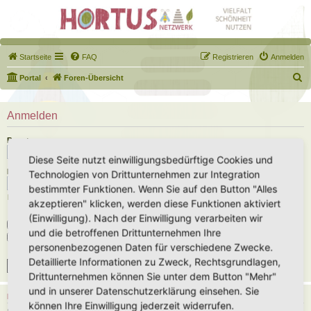
Startseite
FAQ
Registrieren
Anmelden
S
Portal
Foren-Übersicht
u
c
Anmelden
h
Benutzername:
e
Diese Seite nutzt einwilligungsbedürftige Cookies und
Passwort:
Technologien von Drittunternehmen zur Integration
bestimmter Funktionen. Wenn Sie auf den Button "Alles
Ich habe mein Passwort vergessen
akzeptieren" klicken, werden diese Funktionen aktiviert
(Einwilligung). Nach der Einwilligung verarbeiten wir
Angemeldet bleiben
und die betroffenen Drittunternehmen Ihre
Meinen Online-Status während dieser Sitzung verbergen
personenbezogenen Daten für verschiedene Zwecke.
Detaillierte Informationen zu Zweck, Rechtsgrundlagen,
Drittunternehmen können Sie unter dem Button "Mehr"
und in unserer Datenschutzerklärung einsehen. Sie
REGISTRIEREN
können Ihre Einwilligung jederzeit widerrufen.