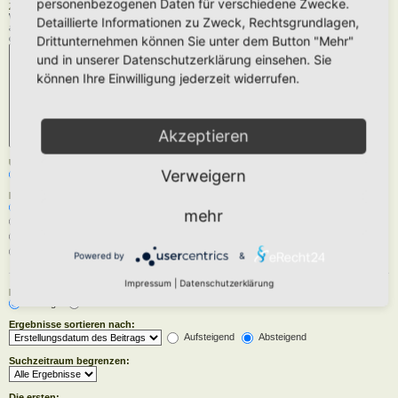
personenbezogenen Daten für verschiedene Zwecke.
Zu durchsuchende Foren:
Wähle das Forum oder die Foren aus, in denen gesucht werden soll. Unterforen werden
Detaillierte Informationen zu Zweck, Rechtsgrundlagen,
automatisch mit durchsucht, sofern du die Option „Unterforen durchsuchen“ unten nicht
deaktivierst.
Drittunternehmen können Sie unter dem Button "Mehr"
und in unserer Datenschutzerklärung einsehen. Sie
können Ihre Einwilligung jederzeit widerrufen.
Akzeptieren
Unterforen durchsuchen:
Verweigern
Ja
Nein
Innerhalb suchen:
Betreff und Text der Beiträge
mehr
Nur im Text der Beiträge
Nur im Betreff der Themen
Nur im ersten Beitrag der Themen
Powered by
&
Impressum
|
Datenschutzerklärung
Ergebnisse anzeigen als:
Beiträge
Themen
Ergebnisse sortieren nach:
Aufsteigend
Absteigend
Suchzeitraum begrenzen:
Die ersten: