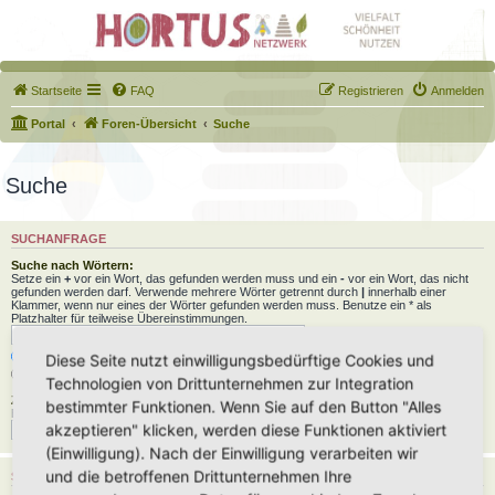
Startseite
FAQ
Registrieren
Anmelden
Portal
Foren-Übersicht
Suche
Suche
SUCHANFRAGE
Suche nach Wörtern:
Setze ein
+
vor ein Wort, das gefunden werden muss und ein
-
vor ein Wort, das nicht
gefunden werden darf. Verwende mehrere Wörter getrennt durch
|
innerhalb einer
Klammer, wenn nur eines der Wörter gefunden werden muss. Benutze ein * als
Platzhalter für teilweise Übereinstimmungen.
Nach allen Begriffen suchen oder Suche wie angegeben verwenden
Diese Seite nutzt einwilligungsbedürftige Cookies und
Nach einem Begriff suchen
Technologien von Drittunternehmen zur Integration
Zu suchender Autor:
bestimmter Funktionen. Wenn Sie auf den Button "Alles
Benutze ein * als Platzhalter für teilweise Übereinstimmungen.
akzeptieren" klicken, werden diese Funktionen aktiviert
(Einwilligung). Nach der Einwilligung verarbeiten wir
und die betroffenen Drittunternehmen Ihre
SUCHOPTIONEN