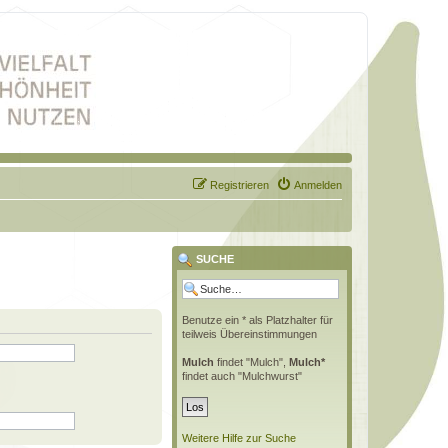
Registrieren
Anmelden
SUCHE
Benutze ein * als Platzhalter für
teilweis Übereinstimmungen
Mulch
findet "Mulch",
Mulch*
findet auch "Mulchwurst"
Weitere Hilfe zur Suche