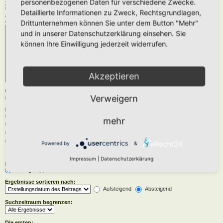
personenbezogenen Daten für verschiedene Zwecke.
Zu durchsuchende Foren:
Wähle das Forum oder die Foren aus, in denen gesucht werden soll. Unterforen werden
Detaillierte Informationen zu Zweck, Rechtsgrundlagen,
automatisch mit durchsucht, sofern du die Option „Unterforen durchsuchen“ unten nicht
deaktivierst.
Drittunternehmen können Sie unter dem Button "Mehr"
und in unserer Datenschutzerklärung einsehen. Sie
können Ihre Einwilligung jederzeit widerrufen.
Akzeptieren
Unterforen durchsuchen:
Verweigern
Ja
Nein
Innerhalb suchen:
Betreff und Text der Beiträge
mehr
Nur im Text der Beiträge
Nur im Betreff der Themen
Nur im ersten Beitrag der Themen
Powered by
&
Impressum
|
Datenschutzerklärung
Ergebnisse anzeigen als:
Beiträge
Themen
Ergebnisse sortieren nach:
Aufsteigend
Absteigend
Suchzeitraum begrenzen:
Die ersten: