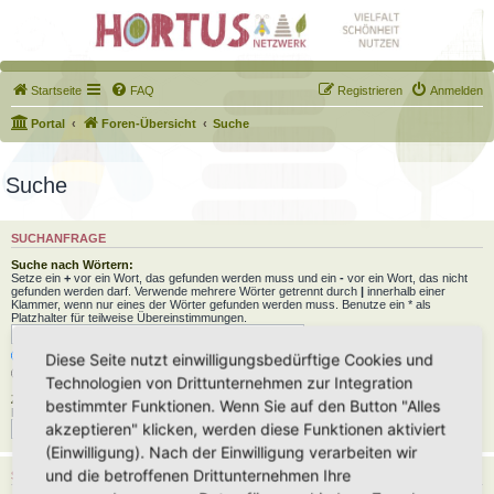
Startseite
FAQ
Registrieren
Anmelden
Portal
Foren-Übersicht
Suche
Suche
SUCHANFRAGE
Suche nach Wörtern:
Setze ein
+
vor ein Wort, das gefunden werden muss und ein
-
vor ein Wort, das nicht
gefunden werden darf. Verwende mehrere Wörter getrennt durch
|
innerhalb einer
Klammer, wenn nur eines der Wörter gefunden werden muss. Benutze ein * als
Platzhalter für teilweise Übereinstimmungen.
Nach allen Begriffen suchen oder Suche wie angegeben verwenden
Diese Seite nutzt einwilligungsbedürftige Cookies und
Nach einem Begriff suchen
Technologien von Drittunternehmen zur Integration
Zu suchender Autor:
bestimmter Funktionen. Wenn Sie auf den Button "Alles
Benutze ein * als Platzhalter für teilweise Übereinstimmungen.
akzeptieren" klicken, werden diese Funktionen aktiviert
(Einwilligung). Nach der Einwilligung verarbeiten wir
und die betroffenen Drittunternehmen Ihre
SUCHOPTIONEN