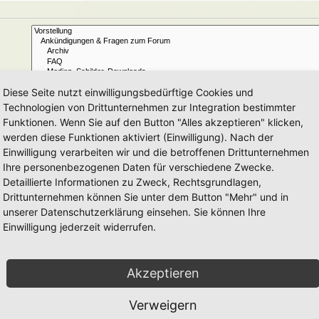
Diese Seite nutzt einwilligungsbedürftige Cookies und
Technologien von Drittunternehmen zur Integration bestimmter
Funktionen. Wenn Sie auf den Button "Alles akzeptieren" klicken,
Ja
Nein
werden diese Funktionen aktiviert (Einwilligung). Nach der
Betreff und Text der Beiträge
Nur im Text der Beiträge
Einwilligung verarbeiten wir und die betroffenen Drittunternehmen
Nur im Betreff der Themen
Ihre personenbezogenen Daten für verschiedene Zwecke.
Nur im ersten Beitrag der Themen
Detaillierte Informationen zu Zweck, Rechtsgrundlagen,
Drittunternehmen können Sie unter dem Button "Mehr" und in
Beiträge
Themen
unserer Datenschutzerklärung einsehen. Sie können Ihre
Einwilligung jederzeit widerrufen.
Aufsteigend
Absteigend
Zeichen der Beiträge anzeigen
Akzeptieren
Verweigern