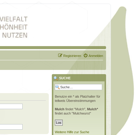
Registrieren
Anmelden
SUCHE
Benutze ein * als Platzhalter für
teilweis Übereinstimmungen
Mulch
findet "Mulch",
Mulch*
findet auch "Mulchwurst"
Weitere Hilfe zur Suche