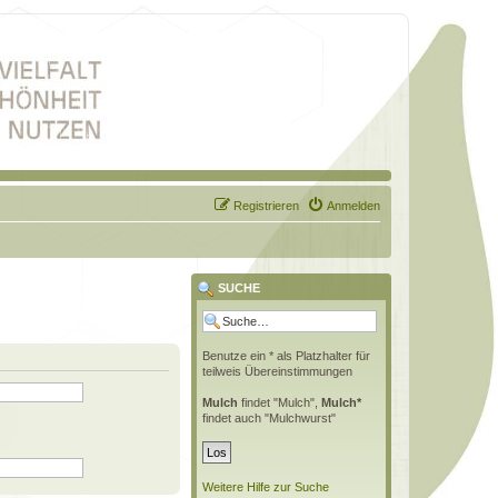
Registrieren
Anmelden
SUCHE
Benutze ein * als Platzhalter für
teilweis Übereinstimmungen
Mulch
findet "Mulch",
Mulch*
findet auch "Mulchwurst"
Weitere Hilfe zur Suche