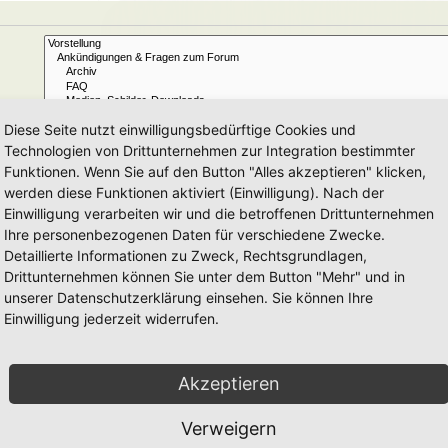
Diese Seite nutzt einwilligungsbedürftige Cookies und
Technologien von Drittunternehmen zur Integration bestimmter
Funktionen. Wenn Sie auf den Button "Alles akzeptieren" klicken,
Ja
Nein
werden diese Funktionen aktiviert (Einwilligung). Nach der
Betreff und Text der Beiträge
Nur im Text der Beiträge
Einwilligung verarbeiten wir und die betroffenen Drittunternehmen
Nur im Betreff der Themen
Ihre personenbezogenen Daten für verschiedene Zwecke.
Nur im ersten Beitrag der Themen
Detaillierte Informationen zu Zweck, Rechtsgrundlagen,
Drittunternehmen können Sie unter dem Button "Mehr" und in
Beiträge
Themen
unserer Datenschutzerklärung einsehen. Sie können Ihre
Einwilligung jederzeit widerrufen.
Aufsteigend
Absteigend
Zeichen der Beiträge anzeigen
Akzeptieren
Verweigern