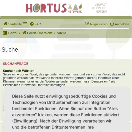
Startseite
FAQ
Registrieren
Anmelden
Portal
Foren-Übersicht
Suche
Suche
SUCHANFRAGE
Suche nach Wörtern:
Setze ein
+
vor ein Wort, das gefunden werden muss und ein
-
vor ein Wort, das nicht
gefunden werden darf. Verwende mehrere Wörter getrennt durch
|
innerhalb einer
Klammer, wenn nur eines der Wörter gefunden werden muss. Benutze ein * als
Platzhalter für teilweise Übereinstimmungen.
Nach allen Begriffen suchen oder Suche wie angegeben verwenden
Diese Seite nutzt einwilligungsbedürftige Cookies und
Nach einem Begriff suchen
Technologien von Drittunternehmen zur Integration
Zu suchender Autor:
bestimmter Funktionen. Wenn Sie auf den Button "Alles
Benutze ein * als Platzhalter für teilweise Übereinstimmungen.
akzeptieren" klicken, werden diese Funktionen aktiviert
(Einwilligung). Nach der Einwilligung verarbeiten wir
und die betroffenen Drittunternehmen Ihre
SUCHOPTIONEN