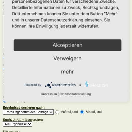
personenbezogenen Daten für verschiedene Zwecke.
Zu durchsuchende Foren:
Wähle das Forum oder die Foren aus, in denen gesucht werden soll. Unterforen werden
Detaillierte Informationen zu Zweck, Rechtsgrundlagen,
automatisch mit durchsucht, sofern du die Option „Unterforen durchsuchen“ unten nicht
deaktivierst.
Drittunternehmen können Sie unter dem Button "Mehr"
und in unserer Datenschutzerklärung einsehen. Sie
können Ihre Einwilligung jederzeit widerrufen.
Akzeptieren
Unterforen durchsuchen:
Verweigern
Ja
Nein
Innerhalb suchen:
Betreff und Text der Beiträge
mehr
Nur im Text der Beiträge
Nur im Betreff der Themen
Nur im ersten Beitrag der Themen
Powered by
&
Impressum
|
Datenschutzerklärung
Ergebnisse anzeigen als:
Beiträge
Themen
Ergebnisse sortieren nach:
Aufsteigend
Absteigend
Suchzeitraum begrenzen:
Die ersten: