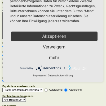
personenbezogenen Daten für verschiedene Zwecke.
Zu durchsuchende Foren:
Wähle das Forum oder die Foren aus, in denen gesucht werden soll. Unterforen werden
Detaillierte Informationen zu Zweck, Rechtsgrundlagen,
automatisch mit durchsucht, sofern du die Option „Unterforen durchsuchen“ unten nicht
deaktivierst.
Drittunternehmen können Sie unter dem Button "Mehr"
und in unserer Datenschutzerklärung einsehen. Sie
können Ihre Einwilligung jederzeit widerrufen.
Akzeptieren
Unterforen durchsuchen:
Verweigern
Ja
Nein
Innerhalb suchen:
Betreff und Text der Beiträge
mehr
Nur im Text der Beiträge
Nur im Betreff der Themen
Nur im ersten Beitrag der Themen
Powered by
&
Impressum
|
Datenschutzerklärung
Ergebnisse anzeigen als:
Beiträge
Themen
Ergebnisse sortieren nach:
Aufsteigend
Absteigend
Suchzeitraum begrenzen:
Die ersten: