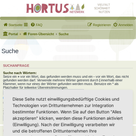
Startseite
FAQ
Registrieren
Anmelden
Portal
Foren-Übersicht
Suche
Suche
SUCHANFRAGE
Suche nach Wörtern:
Setze ein
+
vor ein Wort, das gefunden werden muss und ein
-
vor ein Wort, das nicht
gefunden werden darf. Verwende mehrere Wörter getrennt durch
|
innerhalb einer
Klammer, wenn nur eines der Wörter gefunden werden muss. Benutze ein * als
Platzhalter für teilweise Übereinstimmungen.
Nach allen Begriffen suchen oder Suche wie angegeben verwenden
Diese Seite nutzt einwilligungsbedürftige Cookies und
Nach einem Begriff suchen
Technologien von Drittunternehmen zur Integration
Zu suchender Autor:
bestimmter Funktionen. Wenn Sie auf den Button "Alles
Benutze ein * als Platzhalter für teilweise Übereinstimmungen.
akzeptieren" klicken, werden diese Funktionen aktiviert
(Einwilligung). Nach der Einwilligung verarbeiten wir
und die betroffenen Drittunternehmen Ihre
SUCHOPTIONEN