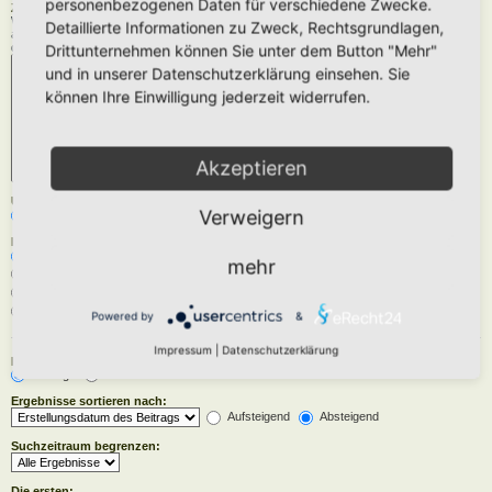
personenbezogenen Daten für verschiedene Zwecke.
Zu durchsuchende Foren:
Wähle das Forum oder die Foren aus, in denen gesucht werden soll. Unterforen werden
Detaillierte Informationen zu Zweck, Rechtsgrundlagen,
automatisch mit durchsucht, sofern du die Option „Unterforen durchsuchen“ unten nicht
deaktivierst.
Drittunternehmen können Sie unter dem Button "Mehr"
und in unserer Datenschutzerklärung einsehen. Sie
können Ihre Einwilligung jederzeit widerrufen.
Akzeptieren
Unterforen durchsuchen:
Verweigern
Ja
Nein
Innerhalb suchen:
Betreff und Text der Beiträge
mehr
Nur im Text der Beiträge
Nur im Betreff der Themen
Nur im ersten Beitrag der Themen
Powered by
&
Impressum
|
Datenschutzerklärung
Ergebnisse anzeigen als:
Beiträge
Themen
Ergebnisse sortieren nach:
Aufsteigend
Absteigend
Suchzeitraum begrenzen:
Die ersten: