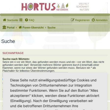
Startseite
FAQ
Registrieren
Anmelden
Portal
Foren-Übersicht
Suche
Suche
SUCHANFRAGE
Suche nach Wörtern:
Setze ein
+
vor ein Wort, das gefunden werden muss und ein
-
vor ein Wort, das nicht
gefunden werden darf. Verwende mehrere Wörter getrennt durch
|
innerhalb einer
Klammer, wenn nur eines der Wörter gefunden werden muss. Benutze ein * als
Platzhalter für teilweise Übereinstimmungen.
Nach allen Begriffen suchen oder Suche wie angegeben verwenden
Diese Seite nutzt einwilligungsbedürftige Cookies und
Nach einem Begriff suchen
Technologien von Drittunternehmen zur Integration
Zu suchender Autor:
bestimmter Funktionen. Wenn Sie auf den Button "Alles
Benutze ein * als Platzhalter für teilweise Übereinstimmungen.
akzeptieren" klicken, werden diese Funktionen aktiviert
(Einwilligung). Nach der Einwilligung verarbeiten wir
und die betroffenen Drittunternehmen Ihre
SUCHOPTIONEN