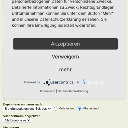
personenbezogenen Daten für verschiedene Zwecke.
Zu durchsuchende Foren:
Wähle das Forum oder die Foren aus, in denen gesucht werden soll. Unterforen werden
Detaillierte Informationen zu Zweck, Rechtsgrundlagen,
automatisch mit durchsucht, sofern du die Option „Unterforen durchsuchen“ unten nicht
deaktivierst.
Drittunternehmen können Sie unter dem Button "Mehr"
und in unserer Datenschutzerklärung einsehen. Sie
können Ihre Einwilligung jederzeit widerrufen.
Akzeptieren
Unterforen durchsuchen:
Verweigern
Ja
Nein
Innerhalb suchen:
Betreff und Text der Beiträge
mehr
Nur im Text der Beiträge
Nur im Betreff der Themen
Nur im ersten Beitrag der Themen
Powered by
&
Impressum
|
Datenschutzerklärung
Ergebnisse anzeigen als:
Beiträge
Themen
Ergebnisse sortieren nach:
Aufsteigend
Absteigend
Suchzeitraum begrenzen:
Die ersten: