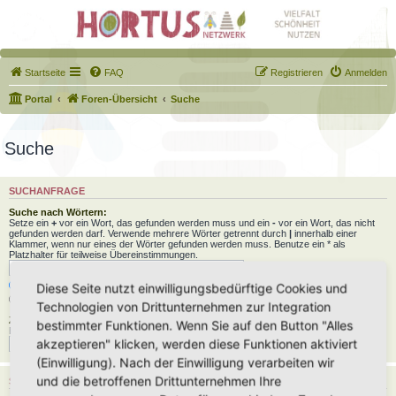
Startseite
FAQ
Registrieren
Anmelden
Portal
Foren-Übersicht
Suche
Suche
SUCHANFRAGE
Suche nach Wörtern:
Setze ein
+
vor ein Wort, das gefunden werden muss und ein
-
vor ein Wort, das nicht
gefunden werden darf. Verwende mehrere Wörter getrennt durch
|
innerhalb einer
Klammer, wenn nur eines der Wörter gefunden werden muss. Benutze ein * als
Platzhalter für teilweise Übereinstimmungen.
Nach allen Begriffen suchen oder Suche wie angegeben verwenden
Diese Seite nutzt einwilligungsbedürftige Cookies und
Nach einem Begriff suchen
Technologien von Drittunternehmen zur Integration
Zu suchender Autor:
bestimmter Funktionen. Wenn Sie auf den Button "Alles
Benutze ein * als Platzhalter für teilweise Übereinstimmungen.
akzeptieren" klicken, werden diese Funktionen aktiviert
(Einwilligung). Nach der Einwilligung verarbeiten wir
und die betroffenen Drittunternehmen Ihre
SUCHOPTIONEN