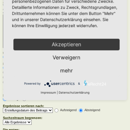
personenbezogenen Daten für verschiedene Zwecke.
Zu durchsuchende Foren:
Wähle das Forum oder die Foren aus, in denen gesucht werden soll. Unterforen werden
Detaillierte Informationen zu Zweck, Rechtsgrundlagen,
automatisch mit durchsucht, sofern du die Option „Unterforen durchsuchen“ unten nicht
deaktivierst.
Drittunternehmen können Sie unter dem Button "Mehr"
und in unserer Datenschutzerklärung einsehen. Sie
können Ihre Einwilligung jederzeit widerrufen.
Akzeptieren
Unterforen durchsuchen:
Verweigern
Ja
Nein
Innerhalb suchen:
Betreff und Text der Beiträge
mehr
Nur im Text der Beiträge
Nur im Betreff der Themen
Nur im ersten Beitrag der Themen
Powered by
&
Impressum
|
Datenschutzerklärung
Ergebnisse anzeigen als:
Beiträge
Themen
Ergebnisse sortieren nach:
Aufsteigend
Absteigend
Suchzeitraum begrenzen:
Die ersten: