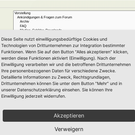
Diese Seite nutzt einwilligungsbedürftige Cookies und
Technologien von Drittunternehmen zur Integration bestimmter
Funktionen. Wenn Sie auf den Button "Alles akzeptieren" klicken,
Ja
Nein
werden diese Funktionen aktiviert (Einwilligung). Nach der
Betreff und Text der Beiträge
Nur im Text der Beiträge
Einwilligung verarbeiten wir und die betroffenen Drittunternehmen
Nur im Betreff der Themen
Ihre personenbezogenen Daten für verschiedene Zwecke.
Nur im ersten Beitrag der Themen
Detaillierte Informationen zu Zweck, Rechtsgrundlagen,
Drittunternehmen können Sie unter dem Button "Mehr" und in
Beiträge
Themen
unserer Datenschutzerklärung einsehen. Sie können Ihre
Einwilligung jederzeit widerrufen.
Aufsteigend
Absteigend
Zeichen der Beiträge anzeigen
Akzeptieren
Verweigern