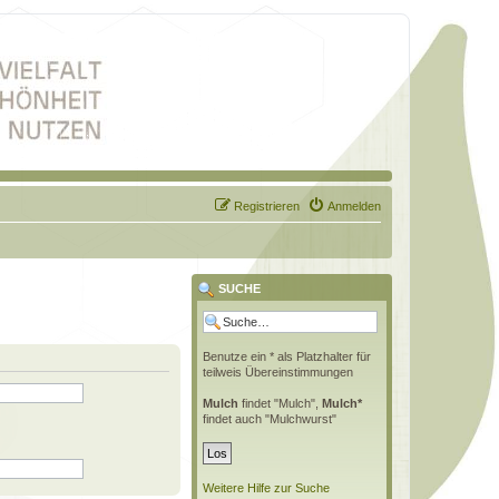
Registrieren
Anmelden
SUCHE
Benutze ein * als Platzhalter für
teilweis Übereinstimmungen
Mulch
findet "Mulch",
Mulch*
findet auch "Mulchwurst"
Weitere Hilfe zur Suche