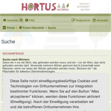
Startseite
FAQ
Registrieren
Anmelden
Portal
Foren-Übersicht
Suche
Suche
SUCHANFRAGE
Suche nach Wörtern:
Setze ein
+
vor ein Wort, das gefunden werden muss und ein
-
vor ein Wort, das nicht
gefunden werden darf. Verwende mehrere Wörter getrennt durch
|
innerhalb einer
Klammer, wenn nur eines der Wörter gefunden werden muss. Benutze ein * als
Platzhalter für teilweise Übereinstimmungen.
Nach allen Begriffen suchen oder Suche wie angegeben verwenden
Diese Seite nutzt einwilligungsbedürftige Cookies und
Nach einem Begriff suchen
Technologien von Drittunternehmen zur Integration
Zu suchender Autor:
bestimmter Funktionen. Wenn Sie auf den Button "Alles
Benutze ein * als Platzhalter für teilweise Übereinstimmungen.
akzeptieren" klicken, werden diese Funktionen aktiviert
(Einwilligung). Nach der Einwilligung verarbeiten wir
und die betroffenen Drittunternehmen Ihre
SUCHOPTIONEN