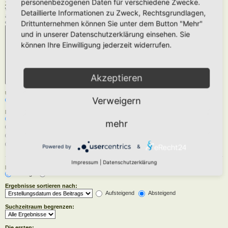
personenbezogenen Daten für verschiedene Zwecke.
Zu durchsuchende Foren:
Wähle das Forum oder die Foren aus, in denen gesucht werden soll. Unterforen werden
Detaillierte Informationen zu Zweck, Rechtsgrundlagen,
automatisch mit durchsucht, sofern du die Option „Unterforen durchsuchen“ unten nicht
deaktivierst.
Drittunternehmen können Sie unter dem Button "Mehr"
und in unserer Datenschutzerklärung einsehen. Sie
können Ihre Einwilligung jederzeit widerrufen.
Akzeptieren
Unterforen durchsuchen:
Verweigern
Ja
Nein
Innerhalb suchen:
Betreff und Text der Beiträge
mehr
Nur im Text der Beiträge
Nur im Betreff der Themen
Nur im ersten Beitrag der Themen
Powered by
&
Impressum
|
Datenschutzerklärung
Ergebnisse anzeigen als:
Beiträge
Themen
Ergebnisse sortieren nach:
Aufsteigend
Absteigend
Suchzeitraum begrenzen:
Die ersten: