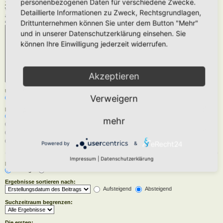
personenbezogenen Daten für verschiedene Zwecke.
Zu durchsuchende Foren:
Wähle das Forum oder die Foren aus, in denen gesucht werden soll. Unterforen werden
Detaillierte Informationen zu Zweck, Rechtsgrundlagen,
automatisch mit durchsucht, sofern du die Option „Unterforen durchsuchen“ unten nicht
deaktivierst.
Drittunternehmen können Sie unter dem Button "Mehr"
und in unserer Datenschutzerklärung einsehen. Sie
können Ihre Einwilligung jederzeit widerrufen.
Akzeptieren
Unterforen durchsuchen:
Verweigern
Ja
Nein
Innerhalb suchen:
Betreff und Text der Beiträge
mehr
Nur im Text der Beiträge
Nur im Betreff der Themen
Nur im ersten Beitrag der Themen
Powered by
&
Impressum
|
Datenschutzerklärung
Ergebnisse anzeigen als:
Beiträge
Themen
Ergebnisse sortieren nach:
Aufsteigend
Absteigend
Suchzeitraum begrenzen:
Die ersten: