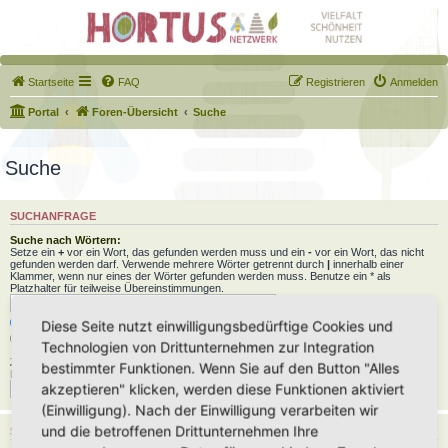
Startseite
FAQ
Registrieren
Anmelden
Portal
Foren-Übersicht
Suche
Suche
SUCHANFRAGE
Suche nach Wörtern:
Setze ein
+
vor ein Wort, das gefunden werden muss und ein
-
vor ein Wort, das nicht
gefunden werden darf. Verwende mehrere Wörter getrennt durch
|
innerhalb einer
Klammer, wenn nur eines der Wörter gefunden werden muss. Benutze ein * als
Platzhalter für teilweise Übereinstimmungen.
Nach allen Begriffen suchen oder Suche wie angegeben verwenden
Diese Seite nutzt einwilligungsbedürftige Cookies und
Nach einem Begriff suchen
Technologien von Drittunternehmen zur Integration
Zu suchender Autor:
bestimmter Funktionen. Wenn Sie auf den Button "Alles
Benutze ein * als Platzhalter für teilweise Übereinstimmungen.
akzeptieren" klicken, werden diese Funktionen aktiviert
(Einwilligung). Nach der Einwilligung verarbeiten wir
und die betroffenen Drittunternehmen Ihre
SUCHOPTIONEN