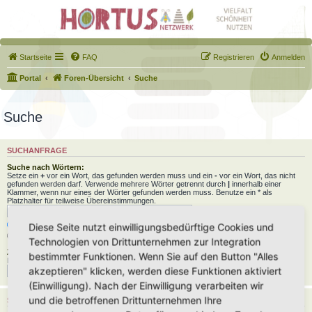
Startseite
FAQ
Registrieren
Anmelden
Portal
Foren-Übersicht
Suche
Suche
SUCHANFRAGE
Suche nach Wörtern:
Setze ein
+
vor ein Wort, das gefunden werden muss und ein
-
vor ein Wort, das nicht
gefunden werden darf. Verwende mehrere Wörter getrennt durch
|
innerhalb einer
Klammer, wenn nur eines der Wörter gefunden werden muss. Benutze ein * als
Platzhalter für teilweise Übereinstimmungen.
Nach allen Begriffen suchen oder Suche wie angegeben verwenden
Diese Seite nutzt einwilligungsbedürftige Cookies und
Nach einem Begriff suchen
Technologien von Drittunternehmen zur Integration
Zu suchender Autor:
bestimmter Funktionen. Wenn Sie auf den Button "Alles
Benutze ein * als Platzhalter für teilweise Übereinstimmungen.
akzeptieren" klicken, werden diese Funktionen aktiviert
(Einwilligung). Nach der Einwilligung verarbeiten wir
und die betroffenen Drittunternehmen Ihre
SUCHOPTIONEN