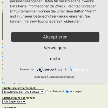
personenbezogenen Daten für verschiedene Zwecke.
Zu durchsuchende Foren:
Wähle das Forum oder die Foren aus, in denen gesucht werden soll. Unterforen werden
Detaillierte Informationen zu Zweck, Rechtsgrundlagen,
automatisch mit durchsucht, sofern du die Option „Unterforen durchsuchen“ unten nicht
deaktivierst.
Drittunternehmen können Sie unter dem Button "Mehr"
und in unserer Datenschutzerklärung einsehen. Sie
können Ihre Einwilligung jederzeit widerrufen.
Akzeptieren
Unterforen durchsuchen:
Verweigern
Ja
Nein
Innerhalb suchen:
Betreff und Text der Beiträge
mehr
Nur im Text der Beiträge
Nur im Betreff der Themen
Nur im ersten Beitrag der Themen
Powered by
&
Impressum
|
Datenschutzerklärung
Ergebnisse anzeigen als:
Beiträge
Themen
Ergebnisse sortieren nach:
Aufsteigend
Absteigend
Suchzeitraum begrenzen:
Die ersten: