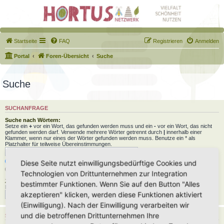
Startseite
FAQ
Registrieren
Anmelden
Portal
Foren-Übersicht
Suche
Suche
SUCHANFRAGE
Suche nach Wörtern:
Setze ein
+
vor ein Wort, das gefunden werden muss und ein
-
vor ein Wort, das nicht
gefunden werden darf. Verwende mehrere Wörter getrennt durch
|
innerhalb einer
Klammer, wenn nur eines der Wörter gefunden werden muss. Benutze ein * als
Platzhalter für teilweise Übereinstimmungen.
Nach allen Begriffen suchen oder Suche wie angegeben verwenden
Diese Seite nutzt einwilligungsbedürftige Cookies und
Nach einem Begriff suchen
Technologien von Drittunternehmen zur Integration
Zu suchender Autor:
bestimmter Funktionen. Wenn Sie auf den Button "Alles
Benutze ein * als Platzhalter für teilweise Übereinstimmungen.
akzeptieren" klicken, werden diese Funktionen aktiviert
(Einwilligung). Nach der Einwilligung verarbeiten wir
und die betroffenen Drittunternehmen Ihre
SUCHOPTIONEN