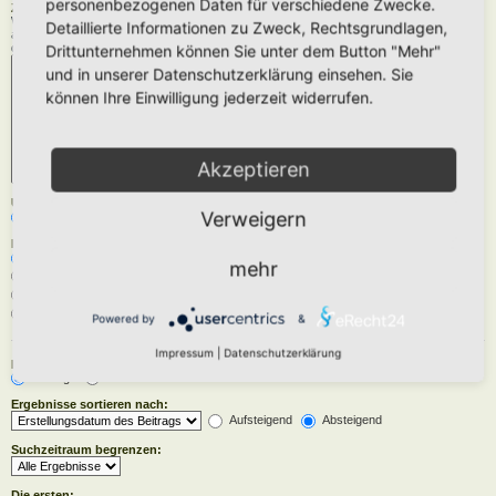
personenbezogenen Daten für verschiedene Zwecke.
Zu durchsuchende Foren:
Wähle das Forum oder die Foren aus, in denen gesucht werden soll. Unterforen werden
Detaillierte Informationen zu Zweck, Rechtsgrundlagen,
automatisch mit durchsucht, sofern du die Option „Unterforen durchsuchen“ unten nicht
deaktivierst.
Drittunternehmen können Sie unter dem Button "Mehr"
und in unserer Datenschutzerklärung einsehen. Sie
können Ihre Einwilligung jederzeit widerrufen.
Akzeptieren
Unterforen durchsuchen:
Verweigern
Ja
Nein
Innerhalb suchen:
Betreff und Text der Beiträge
mehr
Nur im Text der Beiträge
Nur im Betreff der Themen
Nur im ersten Beitrag der Themen
Powered by
&
Impressum
|
Datenschutzerklärung
Ergebnisse anzeigen als:
Beiträge
Themen
Ergebnisse sortieren nach:
Aufsteigend
Absteigend
Suchzeitraum begrenzen:
Die ersten: