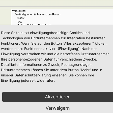
Diese Seite nutzt einwilligungsbedürftige Cookies und
Technologien von Drittunternehmen zur Integration bestimmter
Funktionen. Wenn Sie auf den Button "Alles akzeptieren" klicken,
Ja
Nein
werden diese Funktionen aktiviert (Einwilligung). Nach der
Betreff und Text der Beiträge
Nur im Text der Beiträge
Einwilligung verarbeiten wir und die betroffenen Drittunternehmen
Nur im Betreff der Themen
Ihre personenbezogenen Daten für verschiedene Zwecke.
Nur im ersten Beitrag der Themen
Detaillierte Informationen zu Zweck, Rechtsgrundlagen,
Drittunternehmen können Sie unter dem Button "Mehr" und in
Beiträge
Themen
unserer Datenschutzerklärung einsehen. Sie können Ihre
Einwilligung jederzeit widerrufen.
Aufsteigend
Absteigend
Zeichen der Beiträge anzeigen
Akzeptieren
Verweigern