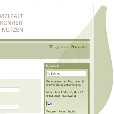
Registrieren
Anmelden
SUCHE
Benutze ein * als Platzhalter für
teilweis Übereinstimmungen
Mulch
findet "Mulch",
Mulch*
findet auch "Mulchwurst"
Weitere Hilfe zur Suche