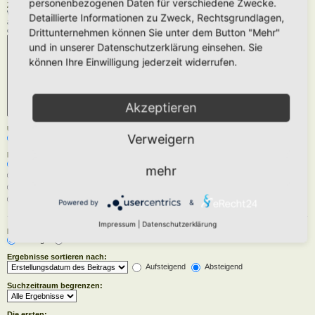
personenbezogenen Daten für verschiedene Zwecke.
Zu durchsuchende Foren:
Wähle das Forum oder die Foren aus, in denen gesucht werden soll. Unterforen werden
Detaillierte Informationen zu Zweck, Rechtsgrundlagen,
automatisch mit durchsucht, sofern du die Option „Unterforen durchsuchen“ unten nicht
deaktivierst.
Drittunternehmen können Sie unter dem Button "Mehr"
und in unserer Datenschutzerklärung einsehen. Sie
können Ihre Einwilligung jederzeit widerrufen.
Akzeptieren
Unterforen durchsuchen:
Verweigern
Ja
Nein
Innerhalb suchen:
Betreff und Text der Beiträge
mehr
Nur im Text der Beiträge
Nur im Betreff der Themen
Nur im ersten Beitrag der Themen
Powered by
&
Impressum
|
Datenschutzerklärung
Ergebnisse anzeigen als:
Beiträge
Themen
Ergebnisse sortieren nach:
Aufsteigend
Absteigend
Suchzeitraum begrenzen:
Die ersten: