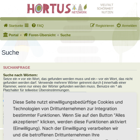
Startseite
FAQ
Registrieren
Anmelden
Portal
Foren-Übersicht
Suche
Suche
SUCHANFRAGE
Suche nach Wörtern:
Setze ein
+
vor ein Wort, das gefunden werden muss und ein
-
vor ein Wort, das nicht
gefunden werden darf. Verwende mehrere Wörter getrennt durch
|
innerhalb einer
Klammer, wenn nur eines der Wörter gefunden werden muss. Benutze ein * als
Platzhalter für teilweise Übereinstimmungen.
Nach allen Begriffen suchen oder Suche wie angegeben verwenden
Diese Seite nutzt einwilligungsbedürftige Cookies und
Nach einem Begriff suchen
Technologien von Drittunternehmen zur Integration
Zu suchender Autor:
bestimmter Funktionen. Wenn Sie auf den Button "Alles
Benutze ein * als Platzhalter für teilweise Übereinstimmungen.
akzeptieren" klicken, werden diese Funktionen aktiviert
(Einwilligung). Nach der Einwilligung verarbeiten wir
und die betroffenen Drittunternehmen Ihre
SUCHOPTIONEN