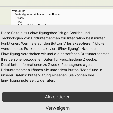
Diese Seite nutzt einwilligungsbedürftige Cookies und
Technologien von Drittunternehmen zur Integration bestimmter
Funktionen. Wenn Sie auf den Button "Alles akzeptieren" klicken,
Ja
Nein
werden diese Funktionen aktiviert (Einwilligung). Nach der
Betreff und Text der Beiträge
Nur im Text der Beiträge
Einwilligung verarbeiten wir und die betroffenen Drittunternehmen
Nur im Betreff der Themen
Ihre personenbezogenen Daten für verschiedene Zwecke.
Nur im ersten Beitrag der Themen
Detaillierte Informationen zu Zweck, Rechtsgrundlagen,
Drittunternehmen können Sie unter dem Button "Mehr" und in
Beiträge
Themen
unserer Datenschutzerklärung einsehen. Sie können Ihre
Einwilligung jederzeit widerrufen.
Aufsteigend
Absteigend
Zeichen der Beiträge anzeigen
Akzeptieren
Verweigern