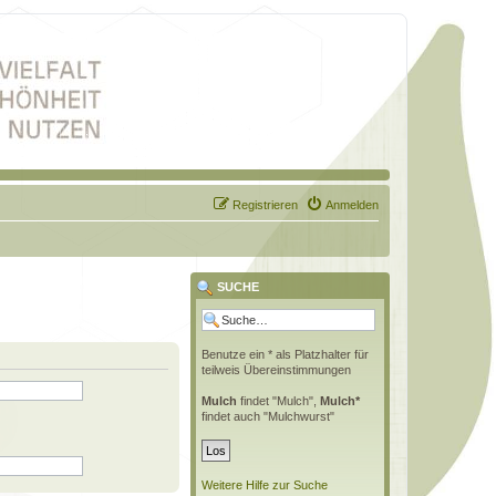
Registrieren
Anmelden
SUCHE
Benutze ein * als Platzhalter für
teilweis Übereinstimmungen
Mulch
findet "Mulch",
Mulch*
findet auch "Mulchwurst"
Weitere Hilfe zur Suche