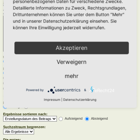
personenbezogenen Daten für verschiedene Zwecke.
Zu durchsuchende Foren:
Wähle das Forum oder die Foren aus, in denen gesucht werden soll. Unterforen werden
Detaillierte Informationen zu Zweck, Rechtsgrundlagen,
automatisch mit durchsucht, sofern du die Option „Unterforen durchsuchen“ unten nicht
deaktivierst.
Drittunternehmen können Sie unter dem Button "Mehr"
und in unserer Datenschutzerklärung einsehen. Sie
können Ihre Einwilligung jederzeit widerrufen.
Akzeptieren
Unterforen durchsuchen:
Verweigern
Ja
Nein
Innerhalb suchen:
Betreff und Text der Beiträge
mehr
Nur im Text der Beiträge
Nur im Betreff der Themen
Nur im ersten Beitrag der Themen
Powered by
&
Impressum
|
Datenschutzerklärung
Ergebnisse anzeigen als:
Beiträge
Themen
Ergebnisse sortieren nach:
Aufsteigend
Absteigend
Suchzeitraum begrenzen:
Die ersten: