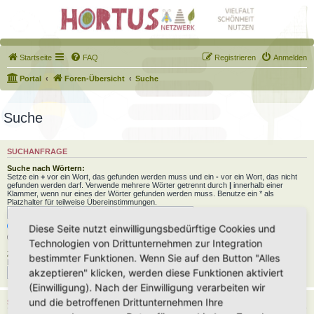
Startseite
FAQ
Registrieren
Anmelden
Portal
Foren-Übersicht
Suche
Suche
SUCHANFRAGE
Suche nach Wörtern:
Setze ein
+
vor ein Wort, das gefunden werden muss und ein
-
vor ein Wort, das nicht
gefunden werden darf. Verwende mehrere Wörter getrennt durch
|
innerhalb einer
Klammer, wenn nur eines der Wörter gefunden werden muss. Benutze ein * als
Platzhalter für teilweise Übereinstimmungen.
Nach allen Begriffen suchen oder Suche wie angegeben verwenden
Diese Seite nutzt einwilligungsbedürftige Cookies und
Nach einem Begriff suchen
Technologien von Drittunternehmen zur Integration
Zu suchender Autor:
bestimmter Funktionen. Wenn Sie auf den Button "Alles
Benutze ein * als Platzhalter für teilweise Übereinstimmungen.
akzeptieren" klicken, werden diese Funktionen aktiviert
(Einwilligung). Nach der Einwilligung verarbeiten wir
und die betroffenen Drittunternehmen Ihre
SUCHOPTIONEN