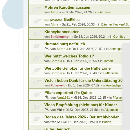
Möhren Karotten aussäen
von
Alma
»
Fr 8. Mai 2026, 21:26
» in
Gemüse
schwarzer Geißklee
von
Alma
»
Sa 21. Feb 2026, 08:33
» in
Bäume/ Hecken/ Str
Kidneybohnenarten
von
Simbienchen
»
So 18. Jan 2026, 10:24
» in
Gemüse
Hummelburg natürlich
von
Somnia
»
Do 1. Jan 2026, 20:57
» in
Sonstige Leb
Wer nutzt welches Totholz?
von
Somnia
»
Do 1. Jan 2026, 10:56
» in
Totholz
Wertvolle Gehölze für die Pufferzone
von
Somnia
»
Do 1. Jan 2026, 08:48
» in
Pufferzone
Vielen lieben Dank für die Unterstützung 2025
von
Polarwelt
»
Do 1. Jan 2026, 07:02
» in
Ankündigungen 
Pflanzenportrait (9): Quitte
von
Ann1981
»
Mi 24. Dez 2025, 12:15
» in
Pflanzenportr
Video Empfehlung (nicht nur) für Kinder
von
Miri
»
Di 23. Dez 2025, 21:56
» in
Allgemein
Boden des Jahres 2026 - Der Archivboden
von
tree12
»
Mi 17. Dez 2025, 11:51
» in
Boden
Guter Heinrich