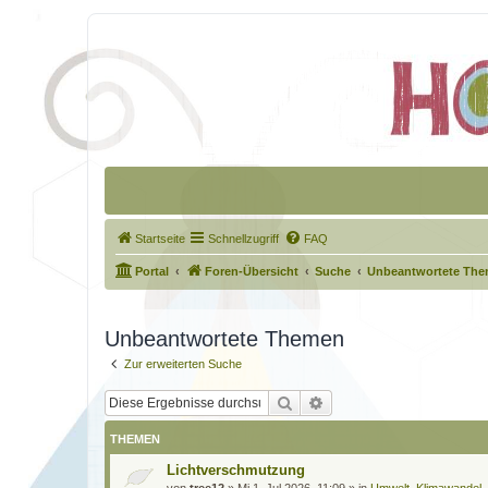
Startseite
Schnellzugriff
FAQ
Portal
Foren-Übersicht
Suche
Unbeantwortete Th
Unbeantwortete Themen
Zur erweiterten Suche
Suche
Erweiterte Suche
THEMEN
Lichtverschmutzung
von
tree12
»
Mi 1. Jul 2026, 11:09
» in
Umwelt, Klimawandel,