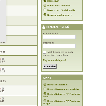
Impressum
20:41
Datenschutzrichtlinie
n
Datenschutz Social Media
19:06
Nutzungsbedingungen
n
10:44
BENUTZER-MENÜ
n
10:39
Benutzername:
10:37
Passwort:
09:55
Mich bei jedem Besuch
automatisch anmelden
n
Registriere dich jetzt!
13:57
n
13:15
LINKS
11:13
Hortus Insectorum
n
Hortus Netzwerk auf YouTube
9:53
Hortus Netzwerk DE Facebook
Seite
n
8:41
Hortus Netzwerk DE Facebook
Gruppe