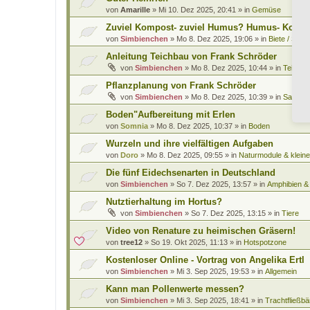
von
Amarille
»
Mi 10. Dez 2025, 20:41
» in
Gemüse
Zuviel Kompost- zuviel Humus? Humus- Kompo
von
Simbienchen
»
Mo 8. Dez 2025, 19:06
» in
Biete / Such
Anleitung Teichbau von Frank Schröder
von
Simbienchen
»
Mo 8. Dez 2025, 10:44
» in
Teiche 
Pflanzplanung von Frank Schröder
von
Simbienchen
»
Mo 8. Dez 2025, 10:39
» in
Saatgut
Boden"Aufbereitung mit Erlen
von
Somnia
»
Mo 8. Dez 2025, 10:37
» in
Boden
Wurzeln und ihre vielfältigen Aufgaben
von
Doro
»
Mo 8. Dez 2025, 09:55
» in
Naturmodule & kleine
Die fünf Eidechsenarten in Deutschland
von
Simbienchen
»
So 7. Dez 2025, 13:57
» in
Amphibien & 
Nutztierhaltung im Hortus?
von
Simbienchen
»
So 7. Dez 2025, 13:15
» in
Tiere
Video von Renature zu heimischen Gräsern!
von
tree12
»
So 19. Okt 2025, 11:13
» in
Hotspotzone
Kostenloser Online - Vortrag von Angelika Ertl
von
Simbienchen
»
Mi 3. Sep 2025, 19:53
» in
Allgemein
Kann man Pollenwerte messen?
von
Simbienchen
»
Mi 3. Sep 2025, 18:41
» in
Trachtfließbä