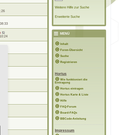
Weitere Hilfe zur Suche
1:26
Erweiterte Suche
 08:33
n
MENÜ
10:24
Inhalt
0:57
Foren-Übersicht
Suche
0:56
Registrieren
Hortus
8:48
Wie funktioniert die
Eintragung
7:02
Hortus eintragen
Hortus Karte & Liste
12:15
Hilfe
FAQ-Forum
21:56
Board-FAQs
BBCode-Anleitung
11:51
Impressum