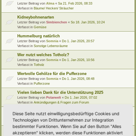
Letzter Beitrag von
Alma
«
Sa 21. Feb 2026, 08:33
Verfasst in
Bäume/ Hecken/ Sträucher
Kidneybohnenarten
Letzter Beitrag von
Simbienchen
«
So 18. Jan 2026, 10:24
Verfasst in
Gemüse
Hummelburg natürlich
Letzter Beitrag von
Somnia
«
Do 1. Jan 2026, 20:57
Verfasst in
Sonstige Lebensräume
Wer nutzt welches Totholz?
Letzter Beitrag von
Somnia
«
Do 1. Jan 2026, 10:56
Verfasst in
Totholz
Wertvolle Gehölze für die Pufferzone
Letzter Beitrag von
Somnia
«
Do 1. Jan 2026, 08:48
Verfasst in
Pufferzone
Vielen lieben Dank für die Unterstützung 2025
Letzter Beitrag von
Polarwelt
«
Do 1. Jan 2026, 07:02
Verfasst in
Ankündigungen & Fragen zum Forum
Pflanzenportrait (9): Quitte
Diese Seite nutzt einwilligungsbedürftige Cookies und
Letzter Beitrag von
Ann1981
«
Mi 24. Dez 2025, 12:15
Technologien von Drittunternehmen zur Integration
Verfasst in
Pflanzenportraits/ Identifikation
bestimmter Funktionen. Wenn Sie auf den Button "Alles
Video Empfehlung (nicht nur) für Kinder
akzeptieren" klicken, werden diese Funktionen aktiviert
Letzter Beitrag von
Miri
«
Di 23. Dez 2025, 21:56