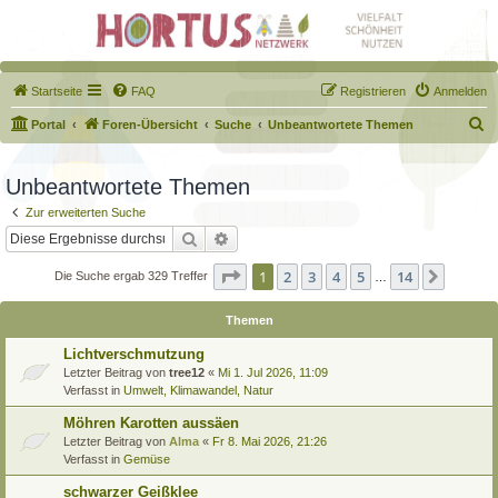
Startseite
FAQ
Registrieren
Anmelden
S
Portal
Foren-Übersicht
Suche
Unbeantwortete Themen
u
c
Unbeantwortete Themen
h
Zur erweiterten Suche
e
Suche
Erweiterte Suche
Seite
1
von
14
1
2
3
4
5
14
Nächst
Die Suche ergab 329 Treffer
…
Themen
Lichtverschmutzung
Letzter Beitrag von
tree12
«
Mi 1. Jul 2026, 11:09
Verfasst in
Umwelt, Klimawandel, Natur
Möhren Karotten aussäen
Letzter Beitrag von
Alma
«
Fr 8. Mai 2026, 21:26
Verfasst in
Gemüse
schwarzer Geißklee