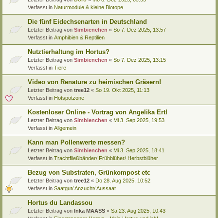
Verfasst in
Naturmodule & kleine Biotope
Die fünf Eidechsenarten in Deutschland
Letzter Beitrag von
Simbienchen
«
So 7. Dez 2025, 13:57
Verfasst in
Amphibien & Reptilien
Nutztierhaltung im Hortus?
Letzter Beitrag von
Simbienchen
«
So 7. Dez 2025, 13:15
Verfasst in
Tiere
Video von Renature zu heimischen Gräsern!
Letzter Beitrag von
tree12
«
So 19. Okt 2025, 11:13
Verfasst in
Hotspotzone
Kostenloser Online - Vortrag von Angelika Ertl
Letzter Beitrag von
Simbienchen
«
Mi 3. Sep 2025, 19:53
Verfasst in
Allgemein
Kann man Pollenwerte messen?
Letzter Beitrag von
Simbienchen
«
Mi 3. Sep 2025, 18:41
Verfasst in
Trachtfließbänder/ Frühblüher/ Herbstblüher
Bezug von Substraten, Grünkompost etc
Letzter Beitrag von
tree12
«
Do 28. Aug 2025, 10:52
Verfasst in
Saatgut/ Anzucht/ Aussaat
Hortus du Landassou
Letzter Beitrag von
Inka MAASS
«
Sa 23. Aug 2025, 10:43