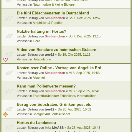
Verfasst in
Naturmodule & kleine Biotope
Die fünf Eidechsenarten in Deutschland
Letzter Beitrag von
Simbienchen
«
So 7. Dez 2025, 13:57
Verfasst in
Amphibien & Reptilien
Nutztierhaltung im Hortus?
Letzter Beitrag von
Simbienchen
«
So 7. Dez 2025, 13:15
Verfasst in
Tiere
Video von Renature zu heimischen Gräsern!
Letzter Beitrag von
tree12
«
So 19. Okt 2025, 11:13
Verfasst in
Hotspotzone
Kostenloser Online - Vortrag von Angelika Ertl
Letzter Beitrag von
Simbienchen
«
Mi 3. Sep 2025, 19:53
Verfasst in
Allgemein
Kann man Pollenwerte messen?
Letzter Beitrag von
Simbienchen
«
Mi 3. Sep 2025, 18:41
Verfasst in
Trachtfließbänder/ Frühblüher/ Herbstblüher
Bezug von Substraten, Grünkompost etc
Letzter Beitrag von
tree12
«
Do 28. Aug 2025, 10:52
Verfasst in
Saatgut/ Anzucht/ Aussaat
Hortus du Landassou
Letzter Beitrag von
Inka MAASS
«
Sa 23. Aug 2025, 10:43