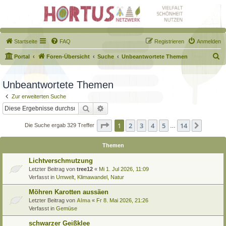
Startseite
FAQ
Registrieren
Anmelden
S
Portal
Foren-Übersicht
Suche
Unbeantwortete Themen
u
c
Unbeantwortete Themen
h
Zur erweiterten Suche
e
Suche
Erweiterte Suche
Seite
1
von
14
1
2
3
4
5
14
Nächst
Die Suche ergab 329 Treffer
…
Themen
Lichtverschmutzung
Letzter Beitrag von
tree12
«
Mi 1. Jul 2026, 11:09
Verfasst in
Umwelt, Klimawandel, Natur
Möhren Karotten aussäen
Letzter Beitrag von
Alma
«
Fr 8. Mai 2026, 21:26
Verfasst in
Gemüse
schwarzer Geißklee