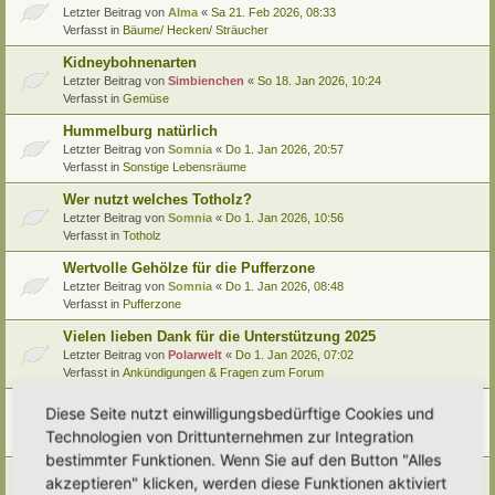
Letzter Beitrag von
Alma
«
Sa 21. Feb 2026, 08:33
Verfasst in
Bäume/ Hecken/ Sträucher
Kidneybohnenarten
Letzter Beitrag von
Simbienchen
«
So 18. Jan 2026, 10:24
Verfasst in
Gemüse
Hummelburg natürlich
Letzter Beitrag von
Somnia
«
Do 1. Jan 2026, 20:57
Verfasst in
Sonstige Lebensräume
Wer nutzt welches Totholz?
Letzter Beitrag von
Somnia
«
Do 1. Jan 2026, 10:56
Verfasst in
Totholz
Wertvolle Gehölze für die Pufferzone
Letzter Beitrag von
Somnia
«
Do 1. Jan 2026, 08:48
Verfasst in
Pufferzone
Vielen lieben Dank für die Unterstützung 2025
Letzter Beitrag von
Polarwelt
«
Do 1. Jan 2026, 07:02
Verfasst in
Ankündigungen & Fragen zum Forum
Pflanzenportrait (9): Quitte
Diese Seite nutzt einwilligungsbedürftige Cookies und
Letzter Beitrag von
Ann1981
«
Mi 24. Dez 2025, 12:15
Technologien von Drittunternehmen zur Integration
Verfasst in
Pflanzenportraits/ Identifikation
bestimmter Funktionen. Wenn Sie auf den Button "Alles
Video Empfehlung (nicht nur) für Kinder
akzeptieren" klicken, werden diese Funktionen aktiviert
Letzter Beitrag von
Miri
«
Di 23. Dez 2025, 21:56