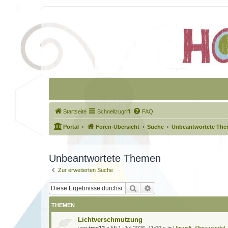
Startseite
Schnellzugriff
FAQ
Portal
Foren-Übersicht
Suche
Unbeantwortete Th
Unbeantwortete Themen
Zur erweiterten Suche
Suche
Erweiterte Suche
THEMEN
Lichtverschmutzung
von
tree12
»
Mi 1. Jul 2026, 11:09
» in
Umwelt, Klimawandel,