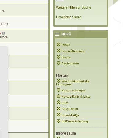
Weitere Hilfe zur Suche
1:26
Erweiterte Suche
 08:33
n
MENÜ
10:24
Inhalt
0:57
Foren-Übersicht
Suche
0:56
Registrieren
Hortus
8:48
Wie funktioniert die
Eintragung
7:02
Hortus eintragen
Hortus Karte & Liste
12:15
Hilfe
FAQ-Forum
21:56
Board-FAQs
BBCode-Anleitung
11:51
Impressum