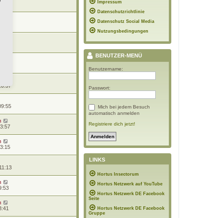
Impressum
20:41
Datenschutzrichtlinie
n
Datenschutz Social Media
19:06
Nutzungsbedingungen
n
10:44
BENUTZER-MENÜ
n
10:39
Benutzername:
10:37
Passwort:
09:55
Mich bei jedem Besuch
automatisch anmelden
n
Registriere dich jetzt!
13:57
n
13:15
LINKS
11:13
Hortus Insectorum
n
Hortus Netzwerk auf YouTube
9:53
Hortus Netzwerk DE Facebook
Seite
n
8:41
Hortus Netzwerk DE Facebook
Gruppe