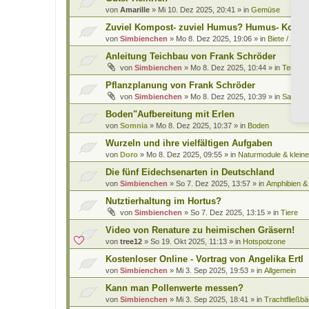
von
Amarille
»
Mi 10. Dez 2025, 20:41
» in
Gemüse
Zuviel Kompost- zuviel Humus? Humus- Kompo
von
Simbienchen
»
Mo 8. Dez 2025, 19:06
» in
Biete / Such
Anleitung Teichbau von Frank Schröder
von
Simbienchen
»
Mo 8. Dez 2025, 10:44
» in
Teiche 
Pflanzplanung von Frank Schröder
von
Simbienchen
»
Mo 8. Dez 2025, 10:39
» in
Saatgut
Boden"Aufbereitung mit Erlen
von
Somnia
»
Mo 8. Dez 2025, 10:37
» in
Boden
Wurzeln und ihre vielfältigen Aufgaben
von
Doro
»
Mo 8. Dez 2025, 09:55
» in
Naturmodule & kleine
Die fünf Eidechsenarten in Deutschland
von
Simbienchen
»
So 7. Dez 2025, 13:57
» in
Amphibien & 
Nutztierhaltung im Hortus?
von
Simbienchen
»
So 7. Dez 2025, 13:15
» in
Tiere
Video von Renature zu heimischen Gräsern!
von
tree12
»
So 19. Okt 2025, 11:13
» in
Hotspotzone
Kostenloser Online - Vortrag von Angelika Ertl
von
Simbienchen
»
Mi 3. Sep 2025, 19:53
» in
Allgemein
Kann man Pollenwerte messen?
von
Simbienchen
»
Mi 3. Sep 2025, 18:41
» in
Trachtfließbä