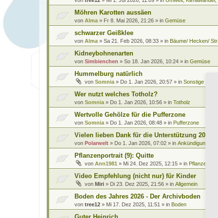
Möhren Karotten aussäen
von
Alma
»
Fr 8. Mai 2026, 21:26
» in
Gemüse
schwarzer Geißklee
von
Alma
»
Sa 21. Feb 2026, 08:33
» in
Bäume/ Hecken/ Str
Kidneybohnenarten
von
Simbienchen
»
So 18. Jan 2026, 10:24
» in
Gemüse
Hummelburg natürlich
von
Somnia
»
Do 1. Jan 2026, 20:57
» in
Sonstige Leb
Wer nutzt welches Totholz?
von
Somnia
»
Do 1. Jan 2026, 10:56
» in
Totholz
Wertvolle Gehölze für die Pufferzone
von
Somnia
»
Do 1. Jan 2026, 08:48
» in
Pufferzone
Vielen lieben Dank für die Unterstützung 2025
von
Polarwelt
»
Do 1. Jan 2026, 07:02
» in
Ankündigungen 
Pflanzenportrait (9): Quitte
von
Ann1981
»
Mi 24. Dez 2025, 12:15
» in
Pflanzenportr
Video Empfehlung (nicht nur) für Kinder
von
Miri
»
Di 23. Dez 2025, 21:56
» in
Allgemein
Boden des Jahres 2026 - Der Archivboden
von
tree12
»
Mi 17. Dez 2025, 11:51
» in
Boden
Guter Heinrich