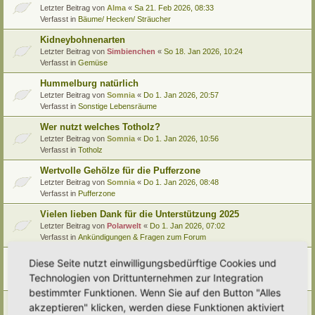
Letzter Beitrag von
Alma
«
Sa 21. Feb 2026, 08:33
Verfasst in
Bäume/ Hecken/ Sträucher
Kidneybohnenarten
Letzter Beitrag von
Simbienchen
«
So 18. Jan 2026, 10:24
Verfasst in
Gemüse
Hummelburg natürlich
Letzter Beitrag von
Somnia
«
Do 1. Jan 2026, 20:57
Verfasst in
Sonstige Lebensräume
Wer nutzt welches Totholz?
Letzter Beitrag von
Somnia
«
Do 1. Jan 2026, 10:56
Verfasst in
Totholz
Wertvolle Gehölze für die Pufferzone
Letzter Beitrag von
Somnia
«
Do 1. Jan 2026, 08:48
Verfasst in
Pufferzone
Vielen lieben Dank für die Unterstützung 2025
Letzter Beitrag von
Polarwelt
«
Do 1. Jan 2026, 07:02
Verfasst in
Ankündigungen & Fragen zum Forum
Pflanzenportrait (9): Quitte
Diese Seite nutzt einwilligungsbedürftige Cookies und
Letzter Beitrag von
Ann1981
«
Mi 24. Dez 2025, 12:15
Technologien von Drittunternehmen zur Integration
Verfasst in
Pflanzenportraits/ Identifikation
bestimmter Funktionen. Wenn Sie auf den Button "Alles
Video Empfehlung (nicht nur) für Kinder
akzeptieren" klicken, werden diese Funktionen aktiviert
Letzter Beitrag von
Miri
«
Di 23. Dez 2025, 21:56