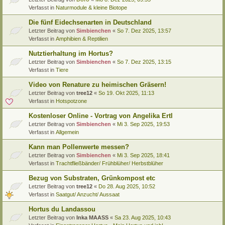
Verfasst in
Naturmodule & kleine Biotope
Die fünf Eidechsenarten in Deutschland
Letzter Beitrag von
Simbienchen
«
So 7. Dez 2025, 13:57
Verfasst in
Amphibien & Reptilien
Nutztierhaltung im Hortus?
Letzter Beitrag von
Simbienchen
«
So 7. Dez 2025, 13:15
Verfasst in
Tiere
Video von Renature zu heimischen Gräsern!
Letzter Beitrag von
tree12
«
So 19. Okt 2025, 11:13
Verfasst in
Hotspotzone
Kostenloser Online - Vortrag von Angelika Ertl
Letzter Beitrag von
Simbienchen
«
Mi 3. Sep 2025, 19:53
Verfasst in
Allgemein
Kann man Pollenwerte messen?
Letzter Beitrag von
Simbienchen
«
Mi 3. Sep 2025, 18:41
Verfasst in
Trachtfließbänder/ Frühblüher/ Herbstblüher
Bezug von Substraten, Grünkompost etc
Letzter Beitrag von
tree12
«
Do 28. Aug 2025, 10:52
Verfasst in
Saatgut/ Anzucht/ Aussaat
Hortus du Landassou
Letzter Beitrag von
Inka MAASS
«
Sa 23. Aug 2025, 10:43