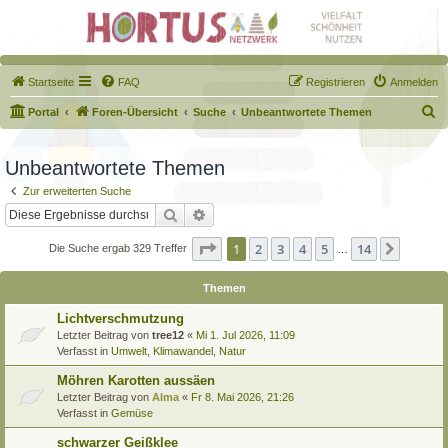
Startseite
FAQ
Registrieren
Anmelden
S
Portal
Foren-Übersicht
Suche
Unbeantwortete Themen
u
c
Unbeantwortete Themen
h
Zur erweiterten Suche
e
Suche
Erweiterte Suche
Seite
1
von
14
1
2
3
4
5
14
Nächst
Die Suche ergab 329 Treffer
…
Themen
Lichtverschmutzung
Letzter Beitrag von
tree12
«
Mi 1. Jul 2026, 11:09
Verfasst in
Umwelt, Klimawandel, Natur
Möhren Karotten aussäen
Letzter Beitrag von
Alma
«
Fr 8. Mai 2026, 21:26
Verfasst in
Gemüse
schwarzer Geißklee