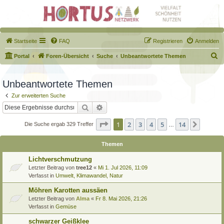
Startseite
FAQ
Registrieren
Anmelden
S
Portal
Foren-Übersicht
Suche
Unbeantwortete Themen
u
c
Unbeantwortete Themen
h
Zur erweiterten Suche
e
Suche
Erweiterte Suche
Seite
1
von
14
1
2
3
4
5
14
Nächst
Die Suche ergab 329 Treffer
…
Themen
Lichtverschmutzung
Letzter Beitrag von
tree12
«
Mi 1. Jul 2026, 11:09
Verfasst in
Umwelt, Klimawandel, Natur
Möhren Karotten aussäen
Letzter Beitrag von
Alma
«
Fr 8. Mai 2026, 21:26
Verfasst in
Gemüse
schwarzer Geißklee