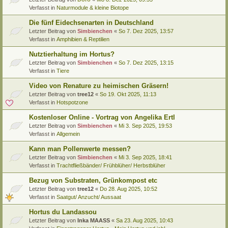
Verfasst in
Naturmodule & kleine Biotope
Die fünf Eidechsenarten in Deutschland
Letzter Beitrag von
Simbienchen
«
So 7. Dez 2025, 13:57
Verfasst in
Amphibien & Reptilien
Nutztierhaltung im Hortus?
Letzter Beitrag von
Simbienchen
«
So 7. Dez 2025, 13:15
Verfasst in
Tiere
Video von Renature zu heimischen Gräsern!
Letzter Beitrag von
tree12
«
So 19. Okt 2025, 11:13
Verfasst in
Hotspotzone
Kostenloser Online - Vortrag von Angelika Ertl
Letzter Beitrag von
Simbienchen
«
Mi 3. Sep 2025, 19:53
Verfasst in
Allgemein
Kann man Pollenwerte messen?
Letzter Beitrag von
Simbienchen
«
Mi 3. Sep 2025, 18:41
Verfasst in
Trachtfließbänder/ Frühblüher/ Herbstblüher
Bezug von Substraten, Grünkompost etc
Letzter Beitrag von
tree12
«
Do 28. Aug 2025, 10:52
Verfasst in
Saatgut/ Anzucht/ Aussaat
Hortus du Landassou
Letzter Beitrag von
Inka MAASS
«
Sa 23. Aug 2025, 10:43