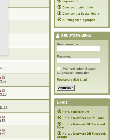
Impressum
20:41
Datenschutzrichtlinie
n
Datenschutz Social Media
19:06
Nutzungsbedingungen
n
10:44
BENUTZER-MENÜ
n
10:39
Benutzername:
10:37
Passwort:
09:55
Mich bei jedem Besuch
automatisch anmelden
n
Registriere dich jetzt!
13:57
n
13:15
LINKS
11:13
Hortus Insectorum
n
Hortus Netzwerk auf YouTube
9:53
Hortus Netzwerk DE Facebook
Seite
n
8:41
Hortus Netzwerk DE Facebook
Gruppe