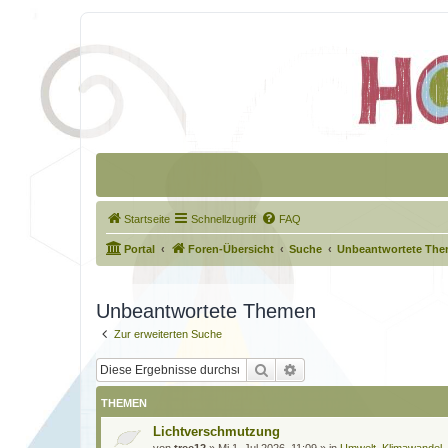
Startseite
Schnellzugriff
FAQ
Portal
Foren-Übersicht
Suche
Unbeantwortete Th
Unbeantwortete Themen
Zur erweiterten Suche
Suche
Erweiterte Suche
THEMEN
Lichtverschmutzung
von
tree12
»
Mi 1. Jul 2026, 11:09
» in
Umwelt, Klimawandel,