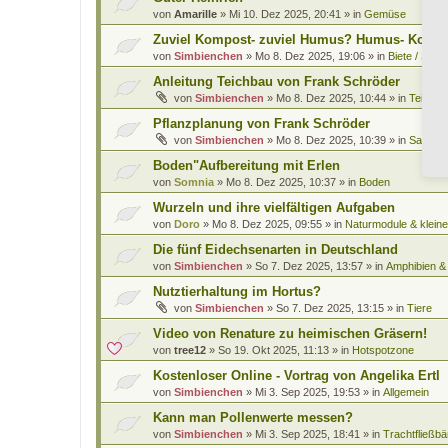
von
Amarille
»
Mi 10. Dez 2025, 20:41
» in
Gemüse
Zuviel Kompost- zuviel Humus? Humus- Kompo
von
Simbienchen
»
Mo 8. Dez 2025, 19:06
» in
Biete / Such
Anleitung Teichbau von Frank Schröder
von
Simbienchen
»
Mo 8. Dez 2025, 10:44
» in
Teiche 
Pflanzplanung von Frank Schröder
von
Simbienchen
»
Mo 8. Dez 2025, 10:39
» in
Saatgut
Boden"Aufbereitung mit Erlen
von
Somnia
»
Mo 8. Dez 2025, 10:37
» in
Boden
Wurzeln und ihre vielfältigen Aufgaben
von
Doro
»
Mo 8. Dez 2025, 09:55
» in
Naturmodule & kleine
Die fünf Eidechsenarten in Deutschland
von
Simbienchen
»
So 7. Dez 2025, 13:57
» in
Amphibien & 
Nutztierhaltung im Hortus?
von
Simbienchen
»
So 7. Dez 2025, 13:15
» in
Tiere
Video von Renature zu heimischen Gräsern!
von
tree12
»
So 19. Okt 2025, 11:13
» in
Hotspotzone
Kostenloser Online - Vortrag von Angelika Ertl
von
Simbienchen
»
Mi 3. Sep 2025, 19:53
» in
Allgemein
Kann man Pollenwerte messen?
von
Simbienchen
»
Mi 3. Sep 2025, 18:41
» in
Trachtfließbä