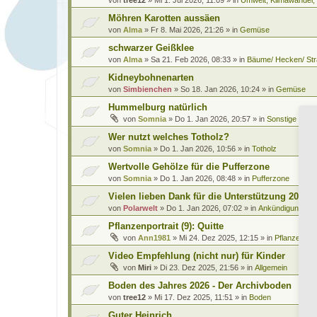
Möhren Karotten aussäen
von
Alma
»
Fr 8. Mai 2026, 21:26
» in
Gemüse
schwarzer Geißklee
von
Alma
»
Sa 21. Feb 2026, 08:33
» in
Bäume/ Hecken/ Str
Kidneybohnenarten
von
Simbienchen
»
So 18. Jan 2026, 10:24
» in
Gemüse
Hummelburg natürlich
von
Somnia
»
Do 1. Jan 2026, 20:57
» in
Sonstige Leb
Wer nutzt welches Totholz?
von
Somnia
»
Do 1. Jan 2026, 10:56
» in
Totholz
Wertvolle Gehölze für die Pufferzone
von
Somnia
»
Do 1. Jan 2026, 08:48
» in
Pufferzone
Vielen lieben Dank für die Unterstützung 2025
von
Polarwelt
»
Do 1. Jan 2026, 07:02
» in
Ankündigungen 
Pflanzenportrait (9): Quitte
von
Ann1981
»
Mi 24. Dez 2025, 12:15
» in
Pflanzenportr
Video Empfehlung (nicht nur) für Kinder
von
Miri
»
Di 23. Dez 2025, 21:56
» in
Allgemein
Boden des Jahres 2026 - Der Archivboden
von
tree12
»
Mi 17. Dez 2025, 11:51
» in
Boden
Guter Heinrich