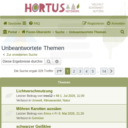
Startseite
FAQ
Registrieren
Anmelden
S
Portal
Foren-Übersicht
Suche
Unbeantwortete Themen
u
c
Unbeantwortete Themen
h
Zur erweiterten Suche
e
Suche
Erweiterte Suche
Seite
1
von
14
1
2
3
4
5
14
Nächst
Die Suche ergab 329 Treffer
…
Themen
Lichtverschmutzung
Letzter Beitrag von
tree12
«
Mi 1. Jul 2026, 11:09
Verfasst in
Umwelt, Klimawandel, Natur
Möhren Karotten aussäen
Letzter Beitrag von
Alma
«
Fr 8. Mai 2026, 21:26
Verfasst in
Gemüse
schwarzer Geißklee