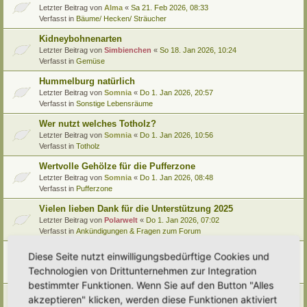
Letzter Beitrag von
Alma
«
Sa 21. Feb 2026, 08:33
Verfasst in
Bäume/ Hecken/ Sträucher
Kidneybohnenarten
Letzter Beitrag von
Simbienchen
«
So 18. Jan 2026, 10:24
Verfasst in
Gemüse
Hummelburg natürlich
Letzter Beitrag von
Somnia
«
Do 1. Jan 2026, 20:57
Verfasst in
Sonstige Lebensräume
Wer nutzt welches Totholz?
Letzter Beitrag von
Somnia
«
Do 1. Jan 2026, 10:56
Verfasst in
Totholz
Wertvolle Gehölze für die Pufferzone
Letzter Beitrag von
Somnia
«
Do 1. Jan 2026, 08:48
Verfasst in
Pufferzone
Vielen lieben Dank für die Unterstützung 2025
Letzter Beitrag von
Polarwelt
«
Do 1. Jan 2026, 07:02
Verfasst in
Ankündigungen & Fragen zum Forum
Pflanzenportrait (9): Quitte
Diese Seite nutzt einwilligungsbedürftige Cookies und
Letzter Beitrag von
Ann1981
«
Mi 24. Dez 2025, 12:15
Technologien von Drittunternehmen zur Integration
Verfasst in
Pflanzenportraits/ Identifikation
bestimmter Funktionen. Wenn Sie auf den Button "Alles
Video Empfehlung (nicht nur) für Kinder
akzeptieren" klicken, werden diese Funktionen aktiviert
Letzter Beitrag von
Miri
«
Di 23. Dez 2025, 21:56