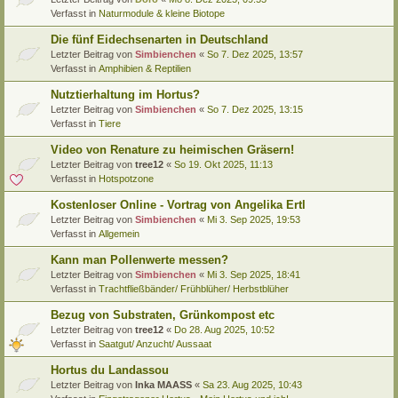
Verfasst in
Naturmodule & kleine Biotope
Die fünf Eidechsenarten in Deutschland
Letzter Beitrag von
Simbienchen
«
So 7. Dez 2025, 13:57
Verfasst in
Amphibien & Reptilien
Nutztierhaltung im Hortus?
Letzter Beitrag von
Simbienchen
«
So 7. Dez 2025, 13:15
Verfasst in
Tiere
Video von Renature zu heimischen Gräsern!
Letzter Beitrag von
tree12
«
So 19. Okt 2025, 11:13
Verfasst in
Hotspotzone
Kostenloser Online - Vortrag von Angelika Ertl
Letzter Beitrag von
Simbienchen
«
Mi 3. Sep 2025, 19:53
Verfasst in
Allgemein
Kann man Pollenwerte messen?
Letzter Beitrag von
Simbienchen
«
Mi 3. Sep 2025, 18:41
Verfasst in
Trachtfließbänder/ Frühblüher/ Herbstblüher
Bezug von Substraten, Grünkompost etc
Letzter Beitrag von
tree12
«
Do 28. Aug 2025, 10:52
Verfasst in
Saatgut/ Anzucht/ Aussaat
Hortus du Landassou
Letzter Beitrag von
Inka MAASS
«
Sa 23. Aug 2025, 10:43