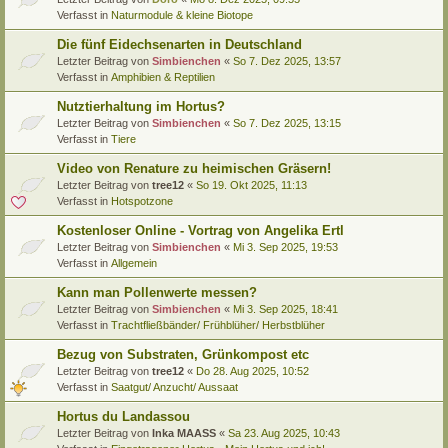
Verfasst in
Naturmodule & kleine Biotope
Die fünf Eidechsenarten in Deutschland
Letzter Beitrag von
Simbienchen
«
So 7. Dez 2025, 13:57
Verfasst in
Amphibien & Reptilien
Nutztierhaltung im Hortus?
Letzter Beitrag von
Simbienchen
«
So 7. Dez 2025, 13:15
Verfasst in
Tiere
Video von Renature zu heimischen Gräsern!
Letzter Beitrag von
tree12
«
So 19. Okt 2025, 11:13
Verfasst in
Hotspotzone
Kostenloser Online - Vortrag von Angelika Ertl
Letzter Beitrag von
Simbienchen
«
Mi 3. Sep 2025, 19:53
Verfasst in
Allgemein
Kann man Pollenwerte messen?
Letzter Beitrag von
Simbienchen
«
Mi 3. Sep 2025, 18:41
Verfasst in
Trachtfließbänder/ Frühblüher/ Herbstblüher
Bezug von Substraten, Grünkompost etc
Letzter Beitrag von
tree12
«
Do 28. Aug 2025, 10:52
Verfasst in
Saatgut/ Anzucht/ Aussaat
Hortus du Landassou
Letzter Beitrag von
Inka MAASS
«
Sa 23. Aug 2025, 10:43