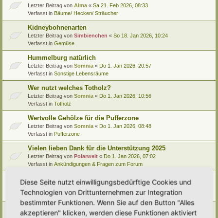
Letzter Beitrag von
Alma
«
Sa 21. Feb 2026, 08:33
Verfasst in
Bäume/ Hecken/ Sträucher
Kidneybohnenarten
Letzter Beitrag von
Simbienchen
«
So 18. Jan 2026, 10:24
Verfasst in
Gemüse
Hummelburg natürlich
Letzter Beitrag von
Somnia
«
Do 1. Jan 2026, 20:57
Verfasst in
Sonstige Lebensräume
Wer nutzt welches Totholz?
Letzter Beitrag von
Somnia
«
Do 1. Jan 2026, 10:56
Verfasst in
Totholz
Wertvolle Gehölze für die Pufferzone
Letzter Beitrag von
Somnia
«
Do 1. Jan 2026, 08:48
Verfasst in
Pufferzone
Vielen lieben Dank für die Unterstützung 2025
Letzter Beitrag von
Polarwelt
«
Do 1. Jan 2026, 07:02
Verfasst in
Ankündigungen & Fragen zum Forum
Pflanzenportrait (9): Quitte
Diese Seite nutzt einwilligungsbedürftige Cookies und
Letzter Beitrag von
Ann1981
«
Mi 24. Dez 2025, 12:15
Technologien von Drittunternehmen zur Integration
Verfasst in
Pflanzenportraits/ Identifikation
bestimmter Funktionen. Wenn Sie auf den Button "Alles
Video Empfehlung (nicht nur) für Kinder
akzeptieren" klicken, werden diese Funktionen aktiviert
Letzter Beitrag von
Miri
«
Di 23. Dez 2025, 21:56