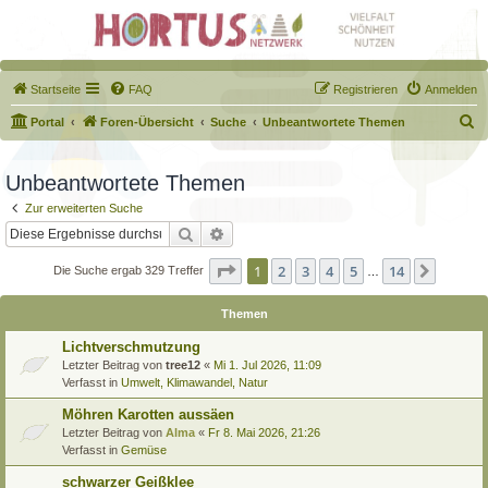
Startseite
FAQ
Registrieren
Anmelden
S
Portal
Foren-Übersicht
Suche
Unbeantwortete Themen
u
c
Unbeantwortete Themen
h
Zur erweiterten Suche
e
Suche
Erweiterte Suche
Seite
1
von
14
1
2
3
4
5
14
Nächst
Die Suche ergab 329 Treffer
…
Themen
Lichtverschmutzung
Letzter Beitrag von
tree12
«
Mi 1. Jul 2026, 11:09
Verfasst in
Umwelt, Klimawandel, Natur
Möhren Karotten aussäen
Letzter Beitrag von
Alma
«
Fr 8. Mai 2026, 21:26
Verfasst in
Gemüse
schwarzer Geißklee