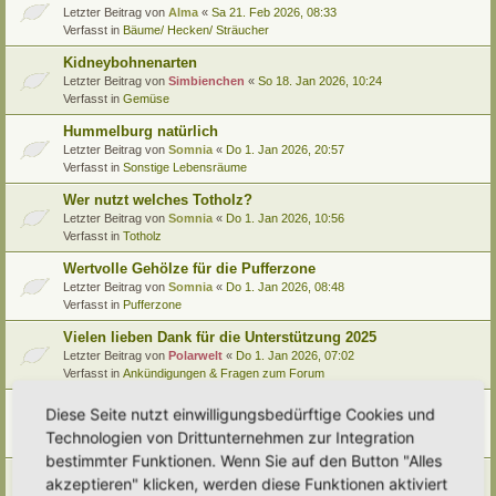
Letzter Beitrag von
Alma
«
Sa 21. Feb 2026, 08:33
Verfasst in
Bäume/ Hecken/ Sträucher
Kidneybohnenarten
Letzter Beitrag von
Simbienchen
«
So 18. Jan 2026, 10:24
Verfasst in
Gemüse
Hummelburg natürlich
Letzter Beitrag von
Somnia
«
Do 1. Jan 2026, 20:57
Verfasst in
Sonstige Lebensräume
Wer nutzt welches Totholz?
Letzter Beitrag von
Somnia
«
Do 1. Jan 2026, 10:56
Verfasst in
Totholz
Wertvolle Gehölze für die Pufferzone
Letzter Beitrag von
Somnia
«
Do 1. Jan 2026, 08:48
Verfasst in
Pufferzone
Vielen lieben Dank für die Unterstützung 2025
Letzter Beitrag von
Polarwelt
«
Do 1. Jan 2026, 07:02
Verfasst in
Ankündigungen & Fragen zum Forum
Pflanzenportrait (9): Quitte
Diese Seite nutzt einwilligungsbedürftige Cookies und
Letzter Beitrag von
Ann1981
«
Mi 24. Dez 2025, 12:15
Technologien von Drittunternehmen zur Integration
Verfasst in
Pflanzenportraits/ Identifikation
bestimmter Funktionen. Wenn Sie auf den Button "Alles
Video Empfehlung (nicht nur) für Kinder
akzeptieren" klicken, werden diese Funktionen aktiviert
Letzter Beitrag von
Miri
«
Di 23. Dez 2025, 21:56