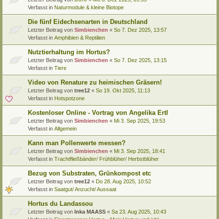
Verfasst in
Naturmodule & kleine Biotope
Die fünf Eidechsenarten in Deutschland
Letzter Beitrag von
Simbienchen
«
So 7. Dez 2025, 13:57
Verfasst in
Amphibien & Reptilien
Nutztierhaltung im Hortus?
Letzter Beitrag von
Simbienchen
«
So 7. Dez 2025, 13:15
Verfasst in
Tiere
Video von Renature zu heimischen Gräsern!
Letzter Beitrag von
tree12
«
So 19. Okt 2025, 11:13
Verfasst in
Hotspotzone
Kostenloser Online - Vortrag von Angelika Ertl
Letzter Beitrag von
Simbienchen
«
Mi 3. Sep 2025, 19:53
Verfasst in
Allgemein
Kann man Pollenwerte messen?
Letzter Beitrag von
Simbienchen
«
Mi 3. Sep 2025, 18:41
Verfasst in
Trachtfließbänder/ Frühblüher/ Herbstblüher
Bezug von Substraten, Grünkompost etc
Letzter Beitrag von
tree12
«
Do 28. Aug 2025, 10:52
Verfasst in
Saatgut/ Anzucht/ Aussaat
Hortus du Landassou
Letzter Beitrag von
Inka MAASS
«
Sa 23. Aug 2025, 10:43