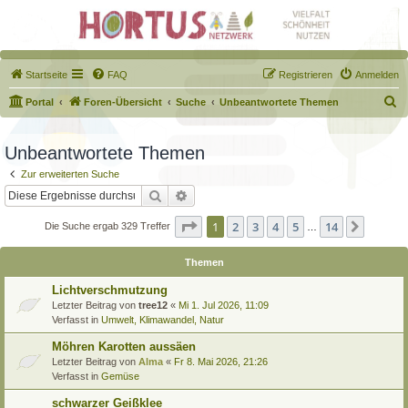
Startseite
FAQ
Registrieren
Anmelden
S
Portal
Foren-Übersicht
Suche
Unbeantwortete Themen
u
c
Unbeantwortete Themen
h
Zur erweiterten Suche
e
Suche
Erweiterte Suche
Seite
1
von
14
1
2
3
4
5
14
Nächst
Die Suche ergab 329 Treffer
…
Themen
Lichtverschmutzung
Letzter Beitrag von
tree12
«
Mi 1. Jul 2026, 11:09
Verfasst in
Umwelt, Klimawandel, Natur
Möhren Karotten aussäen
Letzter Beitrag von
Alma
«
Fr 8. Mai 2026, 21:26
Verfasst in
Gemüse
schwarzer Geißklee