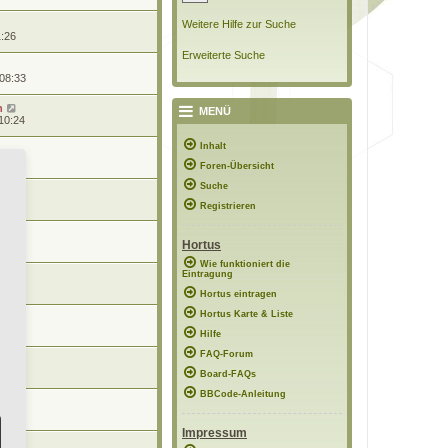
Weitere Hilfe zur Suche
1:26
Erweiterte Suche
 08:33
n
MENÜ
10:24
Inhalt
0:57
Foren-Übersicht
Suche
0:56
Registrieren
Hortus
8:48
Wie funktioniert die
Eintragung
7:02
Hortus eintragen
Hortus Karte & Liste
12:15
Hilfe
FAQ-Forum
21:56
Board-FAQs
BBCode-Anleitung
11:51
Impressum