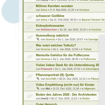
Möhren Karotten aussäen
von
Alma
»
Fr 8. Mai 2026, 21:26
» in
Gemüse
schwarzer Geißklee
von
Alma
»
Sa 21. Feb 2026, 08:33
» in
Bäume/ Hecken/ Str
Kidneybohnenarten
von
Simbienchen
»
So 18. Jan 2026, 10:24
» in
Gemüse
Hummelburg natürlich
von
Somnia
»
Do 1. Jan 2026, 20:57
» in
Sonstige Leb
Wer nutzt welches Totholz?
von
Somnia
»
Do 1. Jan 2026, 10:56
» in
Totholz
Wertvolle Gehölze für die Pufferzone
von
Somnia
»
Do 1. Jan 2026, 08:48
» in
Pufferzone
Vielen lieben Dank für die Unterstützung 2025
von
Polarwelt
»
Do 1. Jan 2026, 07:02
» in
Ankündigungen 
Pflanzenportrait (9): Quitte
von
Ann1981
»
Mi 24. Dez 2025, 12:15
» in
Pflanzenportr
Video Empfehlung (nicht nur) für Kinder
von
Miri
»
Di 23. Dez 2025, 21:56
» in
Allgemein
Boden des Jahres 2026 - Der Archivboden
von
tree12
»
Mi 17. Dez 2025, 11:51
» in
Boden
Guter Heinrich