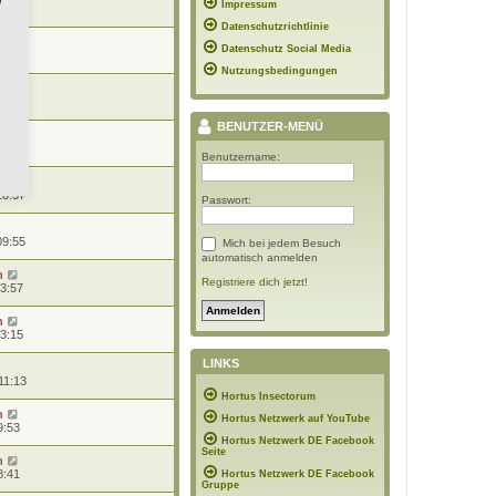
Impressum
20:41
Datenschutzrichtlinie
n
Datenschutz Social Media
19:06
Nutzungsbedingungen
n
10:44
BENUTZER-MENÜ
n
10:39
Benutzername:
10:37
Passwort:
09:55
Mich bei jedem Besuch
automatisch anmelden
n
Registriere dich jetzt!
13:57
n
13:15
LINKS
11:13
Hortus Insectorum
n
Hortus Netzwerk auf YouTube
9:53
Hortus Netzwerk DE Facebook
Seite
n
8:41
Hortus Netzwerk DE Facebook
Gruppe