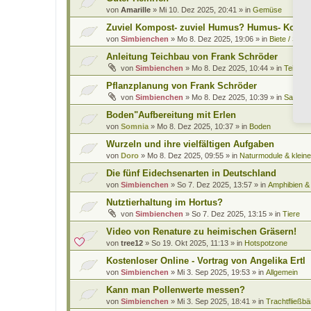
von
Amarille
»
Mi 10. Dez 2025, 20:41
» in
Gemüse
Zuviel Kompost- zuviel Humus? Humus- Kompo
von
Simbienchen
»
Mo 8. Dez 2025, 19:06
» in
Biete / Such
Anleitung Teichbau von Frank Schröder
von
Simbienchen
»
Mo 8. Dez 2025, 10:44
» in
Teiche 
Pflanzplanung von Frank Schröder
von
Simbienchen
»
Mo 8. Dez 2025, 10:39
» in
Saatgut
Boden"Aufbereitung mit Erlen
von
Somnia
»
Mo 8. Dez 2025, 10:37
» in
Boden
Wurzeln und ihre vielfältigen Aufgaben
von
Doro
»
Mo 8. Dez 2025, 09:55
» in
Naturmodule & kleine
Die fünf Eidechsenarten in Deutschland
von
Simbienchen
»
So 7. Dez 2025, 13:57
» in
Amphibien & 
Nutztierhaltung im Hortus?
von
Simbienchen
»
So 7. Dez 2025, 13:15
» in
Tiere
Video von Renature zu heimischen Gräsern!
von
tree12
»
So 19. Okt 2025, 11:13
» in
Hotspotzone
Kostenloser Online - Vortrag von Angelika Ertl
von
Simbienchen
»
Mi 3. Sep 2025, 19:53
» in
Allgemein
Kann man Pollenwerte messen?
von
Simbienchen
»
Mi 3. Sep 2025, 18:41
» in
Trachtfließbä