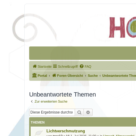
Startseite
Schnellzugriff
FAQ
Portal
Foren-Übersicht
Suche
Unbeantwortete Th
Unbeantwortete Themen
Zur erweiterten Suche
Suche
Erweiterte Suche
THEMEN
Lichtverschmutzung
von
tree12
»
Mi 1. Jul 2026, 11:09
» in
Umwelt, Klimawandel,