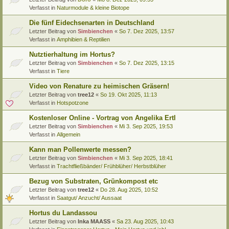
Verfasst in
Naturmodule & kleine Biotope
Die fünf Eidechsenarten in Deutschland
Letzter Beitrag von
Simbienchen
«
So 7. Dez 2025, 13:57
Verfasst in
Amphibien & Reptilien
Nutztierhaltung im Hortus?
Letzter Beitrag von
Simbienchen
«
So 7. Dez 2025, 13:15
Verfasst in
Tiere
Video von Renature zu heimischen Gräsern!
Letzter Beitrag von
tree12
«
So 19. Okt 2025, 11:13
Verfasst in
Hotspotzone
Kostenloser Online - Vortrag von Angelika Ertl
Letzter Beitrag von
Simbienchen
«
Mi 3. Sep 2025, 19:53
Verfasst in
Allgemein
Kann man Pollenwerte messen?
Letzter Beitrag von
Simbienchen
«
Mi 3. Sep 2025, 18:41
Verfasst in
Trachtfließbänder/ Frühblüher/ Herbstblüher
Bezug von Substraten, Grünkompost etc
Letzter Beitrag von
tree12
«
Do 28. Aug 2025, 10:52
Verfasst in
Saatgut/ Anzucht/ Aussaat
Hortus du Landassou
Letzter Beitrag von
Inka MAASS
«
Sa 23. Aug 2025, 10:43