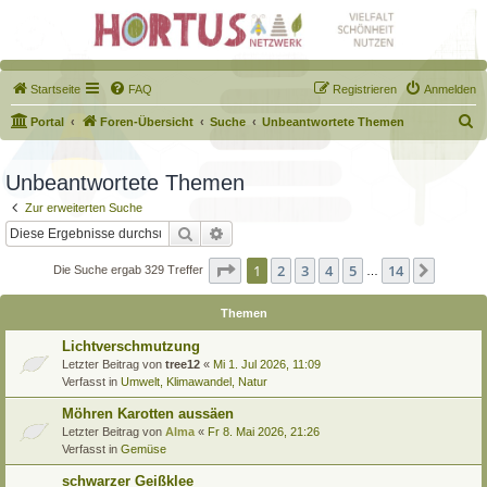
Startseite
FAQ
Registrieren
Anmelden
S
Portal
Foren-Übersicht
Suche
Unbeantwortete Themen
u
c
Unbeantwortete Themen
h
Zur erweiterten Suche
e
Suche
Erweiterte Suche
Seite
1
von
14
1
2
3
4
5
14
Nächst
Die Suche ergab 329 Treffer
…
Themen
Lichtverschmutzung
Letzter Beitrag von
tree12
«
Mi 1. Jul 2026, 11:09
Verfasst in
Umwelt, Klimawandel, Natur
Möhren Karotten aussäen
Letzter Beitrag von
Alma
«
Fr 8. Mai 2026, 21:26
Verfasst in
Gemüse
schwarzer Geißklee