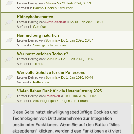
Letzter Beitrag von
Alma
«
Sa 21. Feb 2026, 08:33
Verfasst in
Bäume/ Hecken/ Sträucher
Kidneybohnenarten
Letzter Beitrag von
Simbienchen
«
So 18. Jan 2026, 10:24
Verfasst in
Gemüse
Hummelburg natürlich
Letzter Beitrag von
Somnia
«
Do 1. Jan 2026, 20:57
Verfasst in
Sonstige Lebensräume
Wer nutzt welches Totholz?
Letzter Beitrag von
Somnia
«
Do 1. Jan 2026, 10:56
Verfasst in
Totholz
Wertvolle Gehölze für die Pufferzone
Letzter Beitrag von
Somnia
«
Do 1. Jan 2026, 08:48
Verfasst in
Pufferzone
Vielen lieben Dank für die Unterstützung 2025
Letzter Beitrag von
Polarwelt
«
Do 1. Jan 2026, 07:02
Verfasst in
Ankündigungen & Fragen zum Forum
Pflanzenportrait (9): Quitte
Diese Seite nutzt einwilligungsbedürftige Cookies und
Letzter Beitrag von
Ann1981
«
Mi 24. Dez 2025, 12:15
Technologien von Drittunternehmen zur Integration
Verfasst in
Pflanzenportraits/ Identifikation
bestimmter Funktionen. Wenn Sie auf den Button "Alles
Video Empfehlung (nicht nur) für Kinder
akzeptieren" klicken, werden diese Funktionen aktiviert
Letzter Beitrag von
Miri
«
Di 23. Dez 2025, 21:56