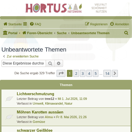
Startseite
FAQ
Registrieren
Anmelden
S
Portal
Foren-Übersicht
Suche
Unbeantwortete Themen
u
c
Unbeantwortete Themen
h
Zur erweiterten Suche
e
Suche
Erweiterte Suche
Seite
1
von
14
1
2
3
4
5
14
Nächst
Die Suche ergab 329 Treffer
…
Themen
Lichtverschmutzung
Letzter Beitrag von
tree12
«
Mi 1. Jul 2026, 11:09
Verfasst in
Umwelt, Klimawandel, Natur
Möhren Karotten aussäen
Letzter Beitrag von
Alma
«
Fr 8. Mai 2026, 21:26
Verfasst in
Gemüse
schwarzer Geißklee