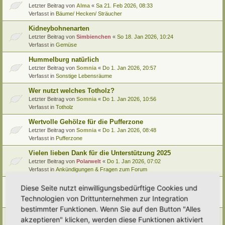
Letzter Beitrag von
Alma
«
Sa 21. Feb 2026, 08:33
Verfasst in
Bäume/ Hecken/ Sträucher
Kidneybohnenarten
Letzter Beitrag von
Simbienchen
«
So 18. Jan 2026, 10:24
Verfasst in
Gemüse
Hummelburg natürlich
Letzter Beitrag von
Somnia
«
Do 1. Jan 2026, 20:57
Verfasst in
Sonstige Lebensräume
Wer nutzt welches Totholz?
Letzter Beitrag von
Somnia
«
Do 1. Jan 2026, 10:56
Verfasst in
Totholz
Wertvolle Gehölze für die Pufferzone
Letzter Beitrag von
Somnia
«
Do 1. Jan 2026, 08:48
Verfasst in
Pufferzone
Vielen lieben Dank für die Unterstützung 2025
Letzter Beitrag von
Polarwelt
«
Do 1. Jan 2026, 07:02
Verfasst in
Ankündigungen & Fragen zum Forum
Pflanzenportrait (9): Quitte
Diese Seite nutzt einwilligungsbedürftige Cookies und
Letzter Beitrag von
Ann1981
«
Mi 24. Dez 2025, 12:15
Technologien von Drittunternehmen zur Integration
Verfasst in
Pflanzenportraits/ Identifikation
bestimmter Funktionen. Wenn Sie auf den Button "Alles
Video Empfehlung (nicht nur) für Kinder
akzeptieren" klicken, werden diese Funktionen aktiviert
Letzter Beitrag von
Miri
«
Di 23. Dez 2025, 21:56