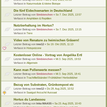
Verfasst in
Naturmodule & kleine Biotope
Die fünf Eidechsenarten in Deutschland
Letzter Beitrag von
Simbienchen
«
So 7. Dez 2025, 13:57
Verfasst in
Amphibien & Reptilien
Nutztierhaltung im Hortus?
Letzter Beitrag von
Simbienchen
«
So 7. Dez 2025, 13:15
Verfasst in
Tiere
Video von Renature zu heimischen Gräsern!
Letzter Beitrag von
tree12
«
So 19. Okt 2025, 11:13
Verfasst in
Hotspotzone
Kostenloser Online - Vortrag von Angelika Ertl
Letzter Beitrag von
Simbienchen
«
Mi 3. Sep 2025, 19:53
Verfasst in
Allgemein
Kann man Pollenwerte messen?
Letzter Beitrag von
Simbienchen
«
Mi 3. Sep 2025, 18:41
Verfasst in
Trachtfließbänder/ Frühblüher/ Herbstblüher
Bezug von Substraten, Grünkompost etc
Letzter Beitrag von
tree12
«
Do 28. Aug 2025, 10:52
Verfasst in
Saatgut/ Anzucht/ Aussaat
Hortus du Landassou
Letzter Beitrag von
Inka MAASS
«
Sa 23. Aug 2025, 10:43