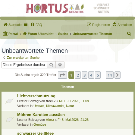
Startseite
FAQ
Registrieren
Anmelden
S
Portal
Foren-Übersicht
Suche
Unbeantwortete Themen
u
c
Unbeantwortete Themen
h
Zur erweiterten Suche
e
Suche
Erweiterte Suche
Seite
1
von
14
1
2
3
4
5
14
Nächst
Die Suche ergab 329 Treffer
…
Themen
Lichtverschmutzung
Letzter Beitrag von
tree12
«
Mi 1. Jul 2026, 11:09
Verfasst in
Umwelt, Klimawandel, Natur
Möhren Karotten aussäen
Letzter Beitrag von
Alma
«
Fr 8. Mai 2026, 21:26
Verfasst in
Gemüse
schwarzer Geißklee