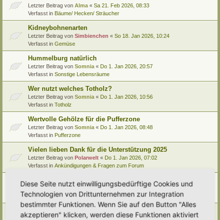
Letzter Beitrag von
Alma
«
Sa 21. Feb 2026, 08:33
Verfasst in
Bäume/ Hecken/ Sträucher
Kidneybohnenarten
Letzter Beitrag von
Simbienchen
«
So 18. Jan 2026, 10:24
Verfasst in
Gemüse
Hummelburg natürlich
Letzter Beitrag von
Somnia
«
Do 1. Jan 2026, 20:57
Verfasst in
Sonstige Lebensräume
Wer nutzt welches Totholz?
Letzter Beitrag von
Somnia
«
Do 1. Jan 2026, 10:56
Verfasst in
Totholz
Wertvolle Gehölze für die Pufferzone
Letzter Beitrag von
Somnia
«
Do 1. Jan 2026, 08:48
Verfasst in
Pufferzone
Vielen lieben Dank für die Unterstützung 2025
Letzter Beitrag von
Polarwelt
«
Do 1. Jan 2026, 07:02
Verfasst in
Ankündigungen & Fragen zum Forum
Pflanzenportrait (9): Quitte
Diese Seite nutzt einwilligungsbedürftige Cookies und
Letzter Beitrag von
Ann1981
«
Mi 24. Dez 2025, 12:15
Technologien von Drittunternehmen zur Integration
Verfasst in
Pflanzenportraits/ Identifikation
bestimmter Funktionen. Wenn Sie auf den Button "Alles
Video Empfehlung (nicht nur) für Kinder
akzeptieren" klicken, werden diese Funktionen aktiviert
Letzter Beitrag von
Miri
«
Di 23. Dez 2025, 21:56