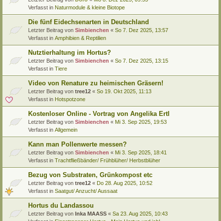
Verfasst in
Naturmodule & kleine Biotope
Die fünf Eidechsenarten in Deutschland
Letzter Beitrag von
Simbienchen
«
So 7. Dez 2025, 13:57
Verfasst in
Amphibien & Reptilien
Nutztierhaltung im Hortus?
Letzter Beitrag von
Simbienchen
«
So 7. Dez 2025, 13:15
Verfasst in
Tiere
Video von Renature zu heimischen Gräsern!
Letzter Beitrag von
tree12
«
So 19. Okt 2025, 11:13
Verfasst in
Hotspotzone
Kostenloser Online - Vortrag von Angelika Ertl
Letzter Beitrag von
Simbienchen
«
Mi 3. Sep 2025, 19:53
Verfasst in
Allgemein
Kann man Pollenwerte messen?
Letzter Beitrag von
Simbienchen
«
Mi 3. Sep 2025, 18:41
Verfasst in
Trachtfließbänder/ Frühblüher/ Herbstblüher
Bezug von Substraten, Grünkompost etc
Letzter Beitrag von
tree12
«
Do 28. Aug 2025, 10:52
Verfasst in
Saatgut/ Anzucht/ Aussaat
Hortus du Landassou
Letzter Beitrag von
Inka MAASS
«
Sa 23. Aug 2025, 10:43