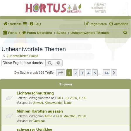
Startseite
FAQ
Registrieren
Anmelden
S
Portal
Foren-Übersicht
Suche
Unbeantwortete Themen
u
c
Unbeantwortete Themen
h
Zur erweiterten Suche
e
Suche
Erweiterte Suche
Seite
1
von
14
1
2
3
4
5
14
Nächst
Die Suche ergab 329 Treffer
…
Themen
Lichtverschmutzung
Letzter Beitrag von
tree12
«
Mi 1. Jul 2026, 11:09
Verfasst in
Umwelt, Klimawandel, Natur
Möhren Karotten aussäen
Letzter Beitrag von
Alma
«
Fr 8. Mai 2026, 21:26
Verfasst in
Gemüse
schwarzer Geißklee