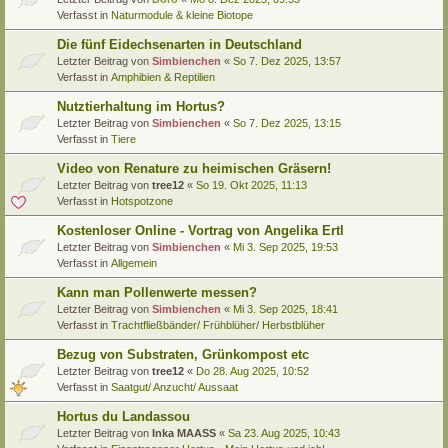
Verfasst in
Naturmodule & kleine Biotope
Die fünf Eidechsenarten in Deutschland
Letzter Beitrag von
Simbienchen
«
So 7. Dez 2025, 13:57
Verfasst in
Amphibien & Reptilien
Nutztierhaltung im Hortus?
Letzter Beitrag von
Simbienchen
«
So 7. Dez 2025, 13:15
Verfasst in
Tiere
Video von Renature zu heimischen Gräsern!
Letzter Beitrag von
tree12
«
So 19. Okt 2025, 11:13
Verfasst in
Hotspotzone
Kostenloser Online - Vortrag von Angelika Ertl
Letzter Beitrag von
Simbienchen
«
Mi 3. Sep 2025, 19:53
Verfasst in
Allgemein
Kann man Pollenwerte messen?
Letzter Beitrag von
Simbienchen
«
Mi 3. Sep 2025, 18:41
Verfasst in
Trachtfließbänder/ Frühblüher/ Herbstblüher
Bezug von Substraten, Grünkompost etc
Letzter Beitrag von
tree12
«
Do 28. Aug 2025, 10:52
Verfasst in
Saatgut/ Anzucht/ Aussaat
Hortus du Landassou
Letzter Beitrag von
Inka MAASS
«
Sa 23. Aug 2025, 10:43