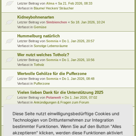
Letzter Beitrag von
Alma
«
Sa 21. Feb 2026, 08:33
Verfasst in
Bäume/ Hecken/ Sträucher
Kidneybohnenarten
Letzter Beitrag von
Simbienchen
«
So 18. Jan 2026, 10:24
Verfasst in
Gemüse
Hummelburg natürlich
Letzter Beitrag von
Somnia
«
Do 1. Jan 2026, 20:57
Verfasst in
Sonstige Lebensräume
Wer nutzt welches Totholz?
Letzter Beitrag von
Somnia
«
Do 1. Jan 2026, 10:56
Verfasst in
Totholz
Wertvolle Gehölze für die Pufferzone
Letzter Beitrag von
Somnia
«
Do 1. Jan 2026, 08:48
Verfasst in
Pufferzone
Vielen lieben Dank für die Unterstützung 2025
Letzter Beitrag von
Polarwelt
«
Do 1. Jan 2026, 07:02
Verfasst in
Ankündigungen & Fragen zum Forum
Pflanzenportrait (9): Quitte
Diese Seite nutzt einwilligungsbedürftige Cookies und
Letzter Beitrag von
Ann1981
«
Mi 24. Dez 2025, 12:15
Technologien von Drittunternehmen zur Integration
Verfasst in
Pflanzenportraits/ Identifikation
bestimmter Funktionen. Wenn Sie auf den Button "Alles
Video Empfehlung (nicht nur) für Kinder
akzeptieren" klicken, werden diese Funktionen aktiviert
Letzter Beitrag von
Miri
«
Di 23. Dez 2025, 21:56