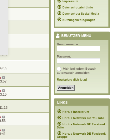
Impressum
20:41
Datenschutzrichtlinie
n
Datenschutz Social Media
19:06
Nutzungsbedingungen
n
10:44
BENUTZER-MENÜ
n
10:39
Benutzername:
10:37
Passwort:
09:55
Mich bei jedem Besuch
automatisch anmelden
n
Registriere dich jetzt!
13:57
n
13:15
LINKS
11:13
Hortus Insectorum
n
Hortus Netzwerk auf YouTube
9:53
Hortus Netzwerk DE Facebook
Seite
n
8:41
Hortus Netzwerk DE Facebook
Gruppe