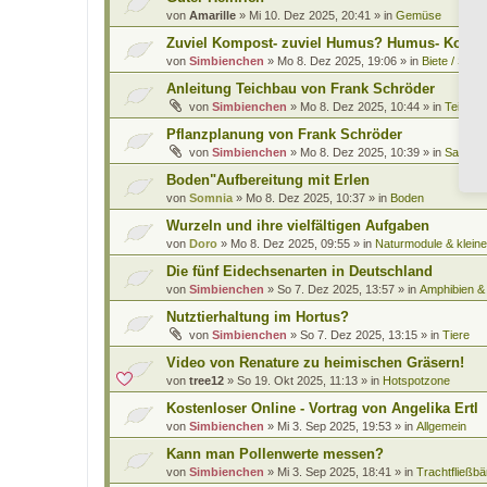
von
Amarille
»
Mi 10. Dez 2025, 20:41
» in
Gemüse
Zuviel Kompost- zuviel Humus? Humus- Kompo
von
Simbienchen
»
Mo 8. Dez 2025, 19:06
» in
Biete / Such
Anleitung Teichbau von Frank Schröder
von
Simbienchen
»
Mo 8. Dez 2025, 10:44
» in
Teiche 
Pflanzplanung von Frank Schröder
von
Simbienchen
»
Mo 8. Dez 2025, 10:39
» in
Saatgut
Boden"Aufbereitung mit Erlen
von
Somnia
»
Mo 8. Dez 2025, 10:37
» in
Boden
Wurzeln und ihre vielfältigen Aufgaben
von
Doro
»
Mo 8. Dez 2025, 09:55
» in
Naturmodule & kleine
Die fünf Eidechsenarten in Deutschland
von
Simbienchen
»
So 7. Dez 2025, 13:57
» in
Amphibien & 
Nutztierhaltung im Hortus?
von
Simbienchen
»
So 7. Dez 2025, 13:15
» in
Tiere
Video von Renature zu heimischen Gräsern!
von
tree12
»
So 19. Okt 2025, 11:13
» in
Hotspotzone
Kostenloser Online - Vortrag von Angelika Ertl
von
Simbienchen
»
Mi 3. Sep 2025, 19:53
» in
Allgemein
Kann man Pollenwerte messen?
von
Simbienchen
»
Mi 3. Sep 2025, 18:41
» in
Trachtfließbä