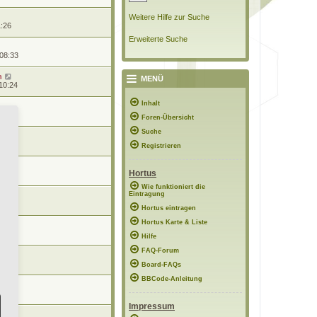
Weitere Hilfe zur Suche
1:26
Erweiterte Suche
 08:33
n
MENÜ
10:24
Inhalt
0:57
Foren-Übersicht
Suche
0:56
Registrieren
Hortus
8:48
Wie funktioniert die
Eintragung
7:02
Hortus eintragen
Hortus Karte & Liste
12:15
Hilfe
FAQ-Forum
21:56
Board-FAQs
BBCode-Anleitung
11:51
Impressum