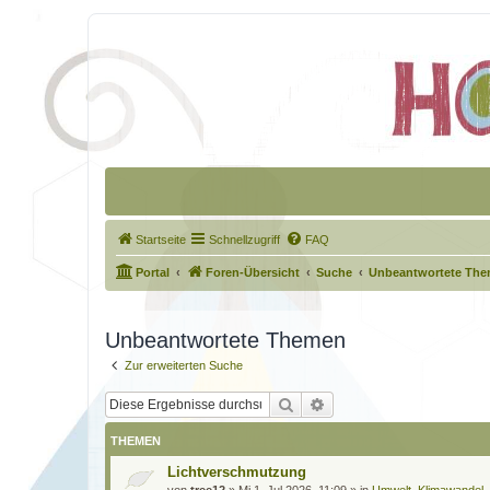
Startseite
Schnellzugriff
FAQ
Portal
Foren-Übersicht
Suche
Unbeantwortete Th
Unbeantwortete Themen
Zur erweiterten Suche
Suche
Erweiterte Suche
THEMEN
Lichtverschmutzung
von
tree12
»
Mi 1. Jul 2026, 11:09
» in
Umwelt, Klimawandel,