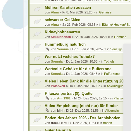
Möhren Karotten aussäen
von
Alma
»
Fr 8. Mai 2026, 21:26
» in
Gemüse
schwarzer Geißklee
von
Alma
»
Sa 21. Feb 2026, 08:33
» in
Bäume/ Hecken/ Str
Kidneybohnenarten
von
Simbienchen
»
So 18. Jan 2026, 10:24
» in
Gemüse
Hummelburg natürlich
von
Somnia
»
Do 1. Jan 2026, 20:57
» in
Sonstige Leb
Wer nutzt welches Totholz?
von
Somnia
»
Do 1. Jan 2026, 10:56
» in
Totholz
Wertvolle Gehölze für die Pufferzone
von
Somnia
»
Do 1. Jan 2026, 08:48
» in
Pufferzone
Vielen lieben Dank für die Unterstützung 2025
von
Polarwelt
»
Do 1. Jan 2026, 07:02
» in
Ankündigungen 
Pflanzenportrait (9): Quitte
von
Ann1981
»
Mi 24. Dez 2025, 12:15
» in
Pflanzenportr
Video Empfehlung (nicht nur) für Kinder
von
Miri
»
Di 23. Dez 2025, 21:56
» in
Allgemein
Boden des Jahres 2026 - Der Archivboden
von
tree12
»
Mi 17. Dez 2025, 11:51
» in
Boden
Guter Heinrich