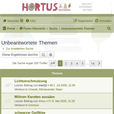
Startseite
FAQ
Registrieren
Anmelden
S
Portal
Foren-Übersicht
Suche
Unbeantwortete Themen
u
c
Unbeantwortete Themen
h
Zur erweiterten Suche
e
Suche
Erweiterte Suche
Seite
1
von
14
1
2
3
4
5
14
Nächst
Die Suche ergab 329 Treffer
…
Themen
Lichtverschmutzung
Letzter Beitrag von
tree12
«
Mi 1. Jul 2026, 11:09
Verfasst in
Umwelt, Klimawandel, Natur
Möhren Karotten aussäen
Letzter Beitrag von
Alma
«
Fr 8. Mai 2026, 21:26
Verfasst in
Gemüse
schwarzer Geißklee