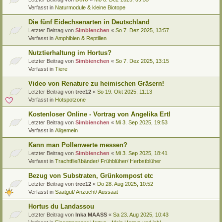
Verfasst in
Naturmodule & kleine Biotope
Die fünf Eidechsenarten in Deutschland
Letzter Beitrag von
Simbienchen
«
So 7. Dez 2025, 13:57
Verfasst in
Amphibien & Reptilien
Nutztierhaltung im Hortus?
Letzter Beitrag von
Simbienchen
«
So 7. Dez 2025, 13:15
Verfasst in
Tiere
Video von Renature zu heimischen Gräsern!
Letzter Beitrag von
tree12
«
So 19. Okt 2025, 11:13
Verfasst in
Hotspotzone
Kostenloser Online - Vortrag von Angelika Ertl
Letzter Beitrag von
Simbienchen
«
Mi 3. Sep 2025, 19:53
Verfasst in
Allgemein
Kann man Pollenwerte messen?
Letzter Beitrag von
Simbienchen
«
Mi 3. Sep 2025, 18:41
Verfasst in
Trachtfließbänder/ Frühblüher/ Herbstblüher
Bezug von Substraten, Grünkompost etc
Letzter Beitrag von
tree12
«
Do 28. Aug 2025, 10:52
Verfasst in
Saatgut/ Anzucht/ Aussaat
Hortus du Landassou
Letzter Beitrag von
Inka MAASS
«
Sa 23. Aug 2025, 10:43