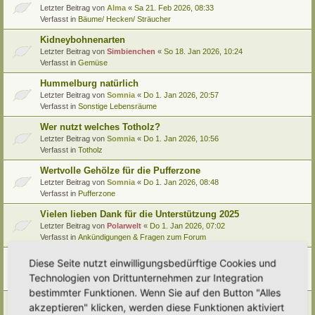
Letzter Beitrag von
Alma
«
Sa 21. Feb 2026, 08:33
Verfasst in
Bäume/ Hecken/ Sträucher
Kidneybohnenarten
Letzter Beitrag von
Simbienchen
«
So 18. Jan 2026, 10:24
Verfasst in
Gemüse
Hummelburg natürlich
Letzter Beitrag von
Somnia
«
Do 1. Jan 2026, 20:57
Verfasst in
Sonstige Lebensräume
Wer nutzt welches Totholz?
Letzter Beitrag von
Somnia
«
Do 1. Jan 2026, 10:56
Verfasst in
Totholz
Wertvolle Gehölze für die Pufferzone
Letzter Beitrag von
Somnia
«
Do 1. Jan 2026, 08:48
Verfasst in
Pufferzone
Vielen lieben Dank für die Unterstützung 2025
Letzter Beitrag von
Polarwelt
«
Do 1. Jan 2026, 07:02
Verfasst in
Ankündigungen & Fragen zum Forum
Pflanzenportrait (9): Quitte
Diese Seite nutzt einwilligungsbedürftige Cookies und
Letzter Beitrag von
Ann1981
«
Mi 24. Dez 2025, 12:15
Technologien von Drittunternehmen zur Integration
Verfasst in
Pflanzenportraits/ Identifikation
bestimmter Funktionen. Wenn Sie auf den Button "Alles
Video Empfehlung (nicht nur) für Kinder
akzeptieren" klicken, werden diese Funktionen aktiviert
Letzter Beitrag von
Miri
«
Di 23. Dez 2025, 21:56